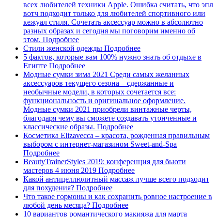
всех любителей техники Apple. Ошибка считать, что эпл
вотч подходит только для любителей спортивного или
кежуал стиля. Сочетать аксессуар можно в абсолютно
разных образах и сегодня мы поговорим именно об
этом.
Подробнее
Стили женской одежды
Подробнее
5 фактов, которые вам 100% нужно знать об отдыхе в
Египте
Подробнее
Модные сумки зима 2021
Среди самых желанных
аксессуаров текущего сезона – сдержанные и
необычные модели, в которых сочетается все:
функциональность и оригинальное оформление.
Модные сумки 2021 приобрели винтажные черты,
благодаря чему вы сможете создавать утонченные и
классические образы.
Подробнее
Косметика Elizavecca – красота, рожденная правильным
выбором с интернет-магазином Sweet-and-Spa
Подробнее
BeautyTrainerStyles 2019: конференция для бьюти
мастеров 4 июня 2019
Подробнее
Какой антицеллюлитный массаж лучше всего подходит
для похудения?
Подробнее
Что такое гормоны и как сохранить ровное настроение в
любой день месяца?
Подробнее
10 вариантов романтического макияжа для марта