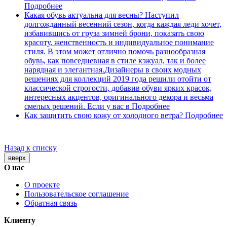
Подробнее
Какая обувь актуальна для весны?
Наступил
долгожданный весенний сезон, когда каждая леди хочет,
избавившись от груза зимней брони, показать свою
красоту, женственность и индивидуальное понимание
стиля. В этом может отлично помочь разнообразная
обувь, как повседневная в стиле кэжуал, так и более
нарядная и элегантная.Дизайнеры в своих модных
решениях для коллекций 2019 года решили отойти от
классической строгости, добавив обуви ярких красок,
интересных акцентов, оригинального декора и весьма
смелых решений. Если у вас в
Подробнее
Как защитить свою кожу от холодного ветра?
Подробнее
Назад к списку
вверх
О нас
О проекте
Пользовательское соглашение
Обратная связь
Клиенту