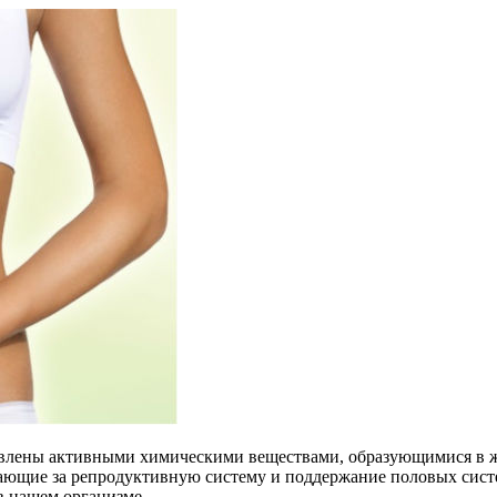
авлены активными химическими веществами, образующимися в ж
ающие за репродуктивную систему и поддержание половых систе
в нашем организме.