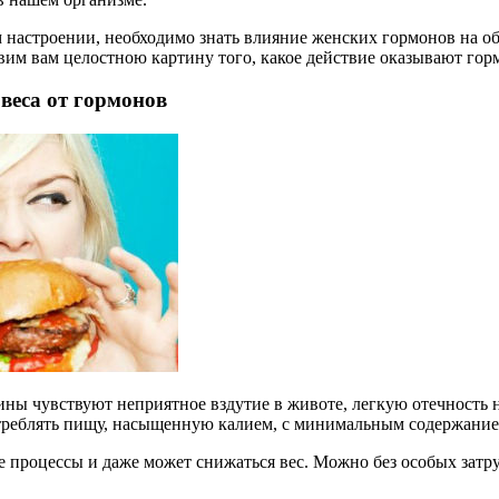
м настроении, необходимо знать влияние женских гормонов на о
авим вам целостною картину того, какое действие оказывают го
веса от гормонов
 чувствуют неприятное вздутие в животе, легкую отечность ног
отреблять пищу, насыщенную калием, с минимальным содержание
 процессы и даже может снижаться вес. Можно без особых затру