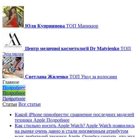
Юля Куприянова
ТОП
Маникюр
Центр медичної косметології Dr Matvienko
ТОП
Эпиляция
Светлана Жиленко
ТОП
Уход за волосами
Главное
Подробнее
Подробнее
Подробнее
Статьи
Все статьи
Какой iPhone приобрести: сравнение последних моделей
техники Apple
Подробнее
Как стильно носить Apple Watch?
Apple Watch появились
на рынке очень давно и стали неизменным атрибутом
всех любителей техники Apple. Ошибка считать, что эпл