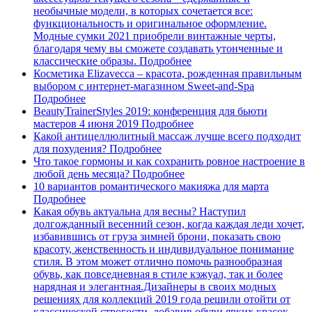
необычные модели, в которых сочетается все:
функциональность и оригинальное оформление.
Модные сумки 2021 приобрели винтажные черты,
благодаря чему вы сможете создавать утонченные и
классические образы.
Подробнее
Косметика Elizavecca – красота, рожденная правильным
выбором с интернет-магазином Sweet-and-Spa
Подробнее
BeautyTrainerStyles 2019: конференция для бьюти
мастеров 4 июня 2019
Подробнее
Какой антицеллюлитный массаж лучше всего подходит
для похудения?
Подробнее
Что такое гормоны и как сохранить ровное настроение в
любой день месяца?
Подробнее
10 вариантов романтического макияжа для марта
Подробнее
Какая обувь актуальна для весны?
Наступил
долгожданный весенний сезон, когда каждая леди хочет,
избавившись от груза зимней брони, показать свою
красоту, женственность и индивидуальное понимание
стиля. В этом может отлично помочь разнообразная
обувь, как повседневная в стиле кэжуал, так и более
нарядная и элегантная.Дизайнеры в своих модных
решениях для коллекций 2019 года решили отойти от
классической строгости, добавив обуви ярких красок,