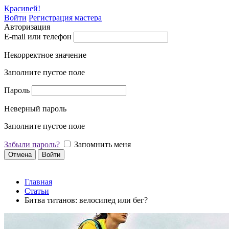
Красивей!
Войти
Регистрация мастера
Авторизация
E-mail или телефон
Некорректное значение
Заполните пустое поле
Пароль
Неверный пароль
Заполните пустое поле
Забыли пароль?
Запомнить меня
Отмена
Войти
Главная
Статьи
Битва титанов: велосипед или бег?