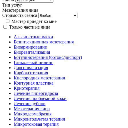
Тип услуг
Мезотерапия лица
Стоимость сеанса
Мастер приедет ко мне
Только частные лица
Альгинатные маски
Безинъекционная мезотерапия
Биоармирование
Биоревитализация
Ботулинотерапия (ботокс/диспорт)
Гликолевый пилинг
Дарсонвализация
Карбокситерапия
Кислородная мезотерапия
Контурная пластика
Криотерапия
Лечение гипергидроза
Лечение проблемной кожи
Лечение рубцов
Мезотерапия лица
Микродермабразия
Микроигольчатая терапия
Микротоковая терапия