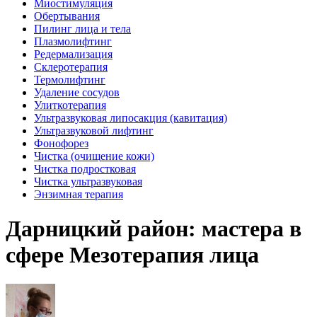
Миостимуляция
Обертывания
Пилинг лица и тела
Плазмолифтинг
Редермализация
Склеротерапия
Термолифтинг
Удаление сосудов
Улиткотерапия
Ультразвуковая липосакция (кавитация)
Ультразвуковой лифтинг
Фонофорез
Чистка (очищение кожи)
Чистка подростковая
Чистка ультразвуковая
Энзимная терапия
Дарницкий район: мастера в
сфере Мезотерапия лица