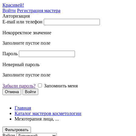
Красивей!
Войти
Регистрация мастера
Авторизация
E-mail или телефон
Некорректное значение
Заполните пустое поле
Пароль
Неверный пароль
Заполните пустое поле
Забыли пароль?
Запомнить меня
Отмена
Войти
Главная
Каталог мастеров косметологии
Мезотерапия лица, ...
Фильтровать
Район