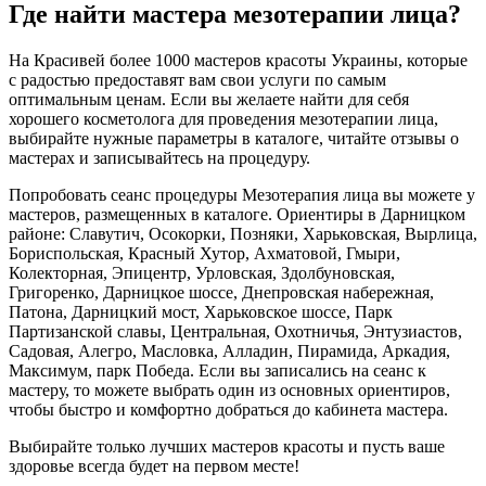
Где найти мастера мезотерапии лица?
На Красивей более 1000 мастеров красоты Украины, которые
с радостью предоставят вам свои услуги по самым
оптимальным ценам. Если вы желаете найти для себя
хорошего косметолога для проведения мезотерапии лица,
выбирайте нужные параметры в каталоге, читайте отзывы о
мастерах и записывайтесь на процедуру.
Попробовать сеанс процедуры Мезотерапия лица вы можете у
мастеров, размещенных в каталоге. Ориентиры в Дарницком
районе: Славутич, Осокорки, Позняки, Харьковская, Вырлица,
Бориспольская, Красный Хутор, Ахматовой, Гмыри,
Колекторная, Эпицентр, Урловская, Здолбуновская,
Григоренко, Дарницкое шоссе, Днепровская набережная,
Патона, Дарницкий мост, Харьковское шоссе, Парк
Партизанской славы, Центральная, Охотничья, Энтузиастов,
Садовая, Алегро, Масловка, Алладин, Пирамида, Аркадия,
Максимум, парк Победа. Если вы записались на сеанс к
мастеру, то можете выбрать один из основных ориентиров,
чтобы быстро и комфортно добраться до кабинета мастера.
Выбирайте только лучших мастеров красоты и пусть ваше
здоровье всегда будет на первом месте!