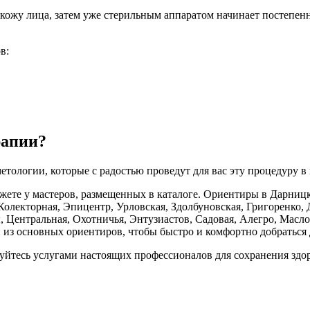
 кожу лица, затем уже стерильным аппаратом начинает постепен
в:
рапии?
тологии, которые с радостью проведут для вас эту процедуру в
ете у мастеров, размещенных в каталоге. Ориентиры в Дарницк
олекторная, Эпицентр, Урловская, Здолбуновская, Григоренко, 
, Центральная, Охотничья, Энтузиастов, Садовая, Алегро, Масл
н из основных ориентиров, чтобы быстро и комфортно добраться 
зуйтесь услугами настоящих профессионалов для сохранения здо