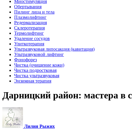
Миостимуляция
Обертывания
Пилинг лица и тела
Плазмолифтинг
Редермализация
Склеротерапия
Термолифтинг
Удаление сосудов
Улиткотерапия
Ультразвуковая липосакция (кавитация)
Ультразвуковой лифтинг
Фонофорез
Чистка (очищение кожи)
Чистка подростковая
Чистка ультразвуковая
Энзимная терапия
Дарницкий район: мастера в 
Лилия Рыжих