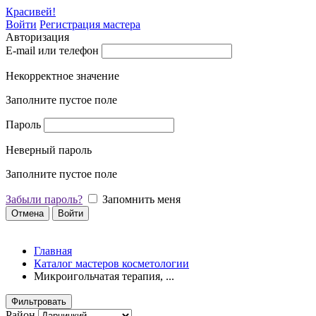
Красивей!
Войти
Регистрация мастера
Авторизация
E-mail или телефон
Некорректное значение
Заполните пустое поле
Пароль
Неверный пароль
Заполните пустое поле
Забыли пароль?
Запомнить меня
Отмена
Войти
Главная
Каталог мастеров косметологии
Микроигольчатая терапия, ...
Фильтровать
Район