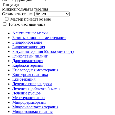
Тип услуг
Микроигольчатая терапия
Стоимость сеанса
Мастер приедет ко мне
Только частные лица
Альгинатные маски
Безинъекционная мезотерапия
Биоармирование
Биоревитализация
Ботулинотерапия (ботокс/диспорт)
Гликолевый пилинг
Дарсонвализация
Карбокситерапия
Кислородная мезотерапия
Контурная пластика
Криотерапия
Лечение гипергидроза
Лечение проблемной кожи
Лечение рубцов
Мезотерапия лица
Микродермабразия
Микроигольчатая терапия
Микротоковая терапия