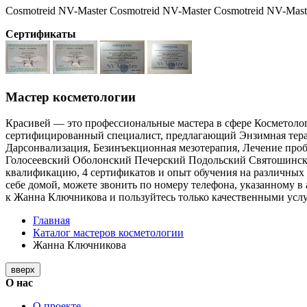
Cosmotreid NV-Master Cosmotreid NV-Master Cosmotreid NV-Mast
Сертификаты
Мастер косметологии
Красивей — это профессиональные мастера в сфере Косметоло
сертифицированный специалист, предлагающий Энзимная терапи
Дарсонвализация, Безинъекционная мезотерапия, Лечение пробл
Голосеевский Оболонский Печерский Подольский Святошинск
квалификацию, 4 сертификатов и опыт обучения на различных 
себе домой, можете звонить по номеру телефона, указанному 
к Жанна Ключникова и пользуйтесь только качественными усл
Главная
Каталог мастеров косметологии
Жанна Ключникова
вверх
О нас
О проекте