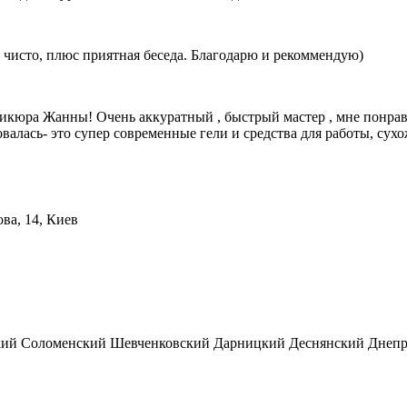
 чисто, плюс приятная беседа. Благодарю и рекоммендую)
никюра Жанны! Очень аккуратный , быстрый мастер , мне понра
алась- это супер современные гели и средства для работы, сухож
а, 14, Киев
кий Соломенский Шевченковский Дарницкий Деснянский Днепр