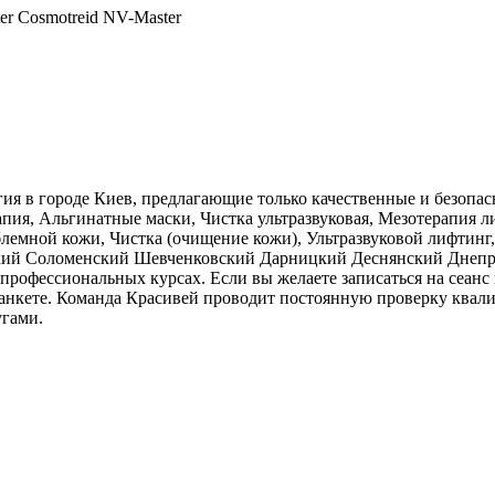
er Cosmotreid NV-Master
гия в городе Киев, предлагающие только качественные и безоп
я, Альгинатные маски, Чистка ультразвуковая, Мезотерапия ли
емной кожи, Чистка (очищение кожи), Ультразвуковой лифтинг, 
ий Соломенский Шевченковский Дарницкий Деснянский Днепро
профессиональных курсах. Если вы желаете записаться на сеанс
в анкете. Команда Красивей проводит постоянную проверку ква
угами.