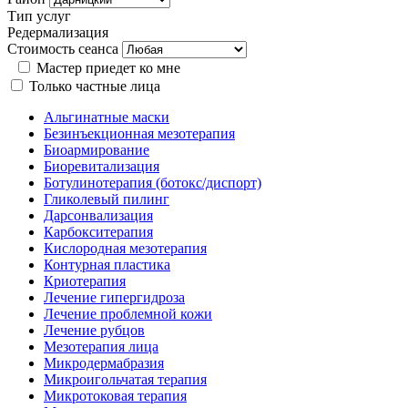
Тип услуг
Редермализация
Стоимость сеанса
Мастер приедет ко мне
Только частные лица
Альгинатные маски
Безинъекционная мезотерапия
Биоармирование
Биоревитализация
Ботулинотерапия (ботокс/диспорт)
Гликолевый пилинг
Дарсонвализация
Карбокситерапия
Кислородная мезотерапия
Контурная пластика
Криотерапия
Лечение гипергидроза
Лечение проблемной кожи
Лечение рубцов
Мезотерапия лица
Микродермабразия
Микроигольчатая терапия
Микротоковая терапия