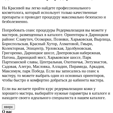
На Красивей вы легко найдете профессионального
косметолога, который использует только качественные
препараты и проводит процедуру максимально безопасно и
безболезненно.
Попробовать сеанс процедуры Редермализация вы можете у
мастеров, размещенных в каталоге. Ориентиры в Дарницком
районе: Славутич, Осокорки, Позняки, Харьковская, Вырлица,
Бориспольская, Красный Хутор, Ахматовой, Гмыри,
Колекторная, Эпицентр, Урловская, Здолбуновская,
Григоренко, Дарницкое шоссе, Днепровская набережная,
Патона, Дарницкий мост, Харьковское шоссе, Парк
Партизанской славы, Центральная, Охотничья, Энтузиастов,
Садовая, Алегро, Масловка, Алладин, Пирамида, Аркадия,
Максимум, парк Победа. Если вы записались на сеанс к
мастеру, то можете выбрать один из основных ориентиров,
чтобы быстро и комфортно добраться до кабинета мастера.
Если вы желаете пройти курс редермализации кожи у
хорошего мастера, выбирайте нужные параметры в каталоге и
находите своего идеального специалиста в нашем каталоге.
вверх
О нас