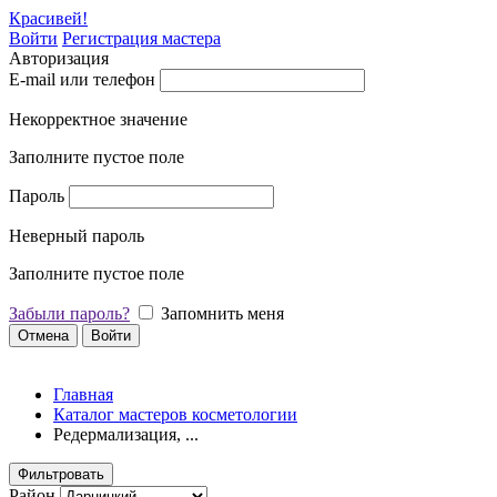
Красивей!
Войти
Регистрация мастера
Авторизация
E-mail или телефон
Некорректное значение
Заполните пустое поле
Пароль
Неверный пароль
Заполните пустое поле
Забыли пароль?
Запомнить меня
Отмена
Войти
Главная
Каталог мастеров косметологии
Редермализация, ...
Фильтровать
Район