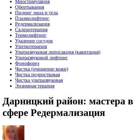
Миостимуляция
Обертывания
Пилинг лица и тела
Плазмолифтинг
Редермализация
Склеротерапия
Термолифтинг
Удаление сосудов
Улиткотерапия
Ультразвуковая липосакция (кавитация)
Ультразвуковой лифтинг
Фонофорез
Чистка (очищение кожи)
Чистка подростковая
Чистка ультразвуковая
Энзимная терапия
Дарницкий район: мастера в
сфере Редермализация