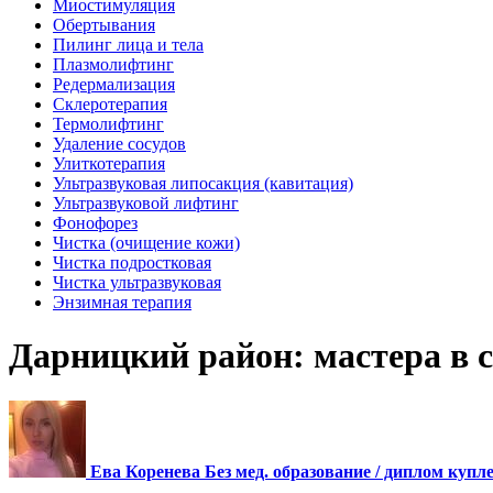
Миостимуляция
Обертывания
Пилинг лица и тела
Плазмолифтинг
Редермализация
Склеротерапия
Термолифтинг
Удаление сосудов
Улиткотерапия
Ультразвуковая липосакция (кавитация)
Ультразвуковой лифтинг
Фонофорез
Чистка (очищение кожи)
Чистка подростковая
Чистка ультразвуковая
Энзимная терапия
Дарницкий район: мастера в 
Ева Коренева Без мед. образование / диплом купл