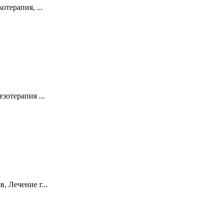
терапия, ...
зотерапия ...
, Лечение г...