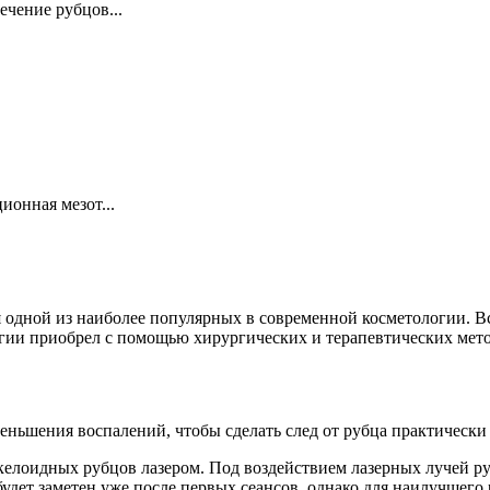
чение рубцов...
ионная мезот...
 одной из наиболее популярных в современной косметологии. Вс
огии приобрел с помощью хирургических и терапевтических мето
еньшения воспалений, чтобы сделать след от рубца практически
келоидных рубцов лазером. Под воздействием лазерных лучей ру
дет заметен уже после первых сеансов, однако для наилучшего 