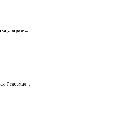
а ультразву...
я, Редермал...