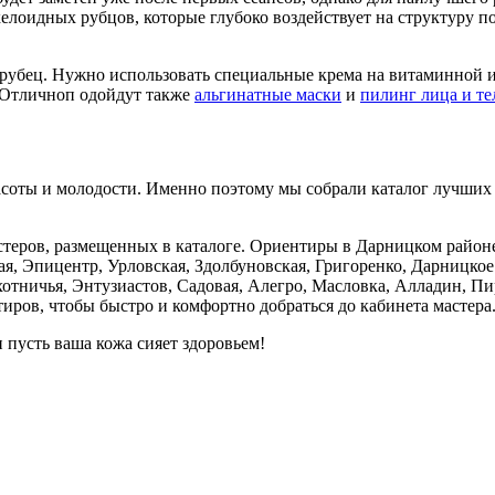
оидных рубцов, которые глубоко воздействует на структуру пов
 рубец. Нужно использовать специальные крема на витаминной и
 Отличноп одойдут также
альгинатные маски
и
пилинг лица и те
расоты и молодости. Именно поэтому мы собрали каталог лучших
теров, размещенных в каталоге. Ориентиры в Дарницком районе
я, Эпицентр, Урловская, Здолбуновская, Григоренко, Дарницкое
хотничья, Энтузиастов, Садовая, Алегро, Масловка, Алладин, П
тиров, чтобы быстро и комфортно добраться до кабинета мастера
 пусть ваша кожа сияет здоровьем!