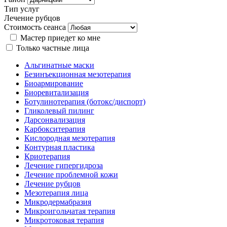
Тип услуг
Лечение рубцов
Стоимость сеанса
Мастер приедет ко мне
Только частные лица
Альгинатные маски
Безинъекционная мезотерапия
Биоармирование
Биоревитализация
Ботулинотерапия (ботокс/диспорт)
Гликолевый пилинг
Дарсонвализация
Карбокситерапия
Кислородная мезотерапия
Контурная пластика
Криотерапия
Лечение гипергидроза
Лечение проблемной кожи
Лечение рубцов
Мезотерапия лица
Микродермабразия
Микроигольчатая терапия
Микротоковая терапия