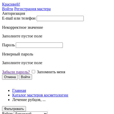
Красивей!
Войти
Регистрация мастера
Авторизация
E-mail или телефон
Некорректное значение
Заполните пустое поле
Пароль
Неверный пароль
Заполните пустое поле
Забыли пароль?
Запомнить меня
Отмена
Войти
Главная
Каталог мастеров косметологии
Лечение рубцов, ...
Фильтровать
Район