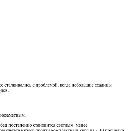
е сталкивались с проблемой, когда небольшие ссадины
дов.
 незаметным.
бец постепенно становится светлым, менее
результата нужно пройти комплексный курс из 7-10 процедур.