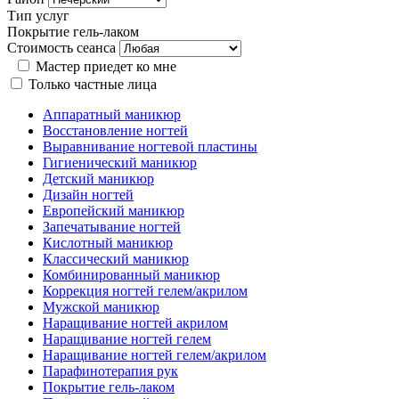
Тип услуг
Покрытие гель-лаком
Стоимость сеанса
Мастер приедет ко мне
Только частные лица
Аппаратный маникюр
Восстановление ногтей
Выравнивание ногтевой пластины
Гигиенический маникюр
Детский маникюр
Дизайн ногтей
Европейский маникюр
Запечатывание ногтей
Кислотный маникюр
Классический маникюр
Комбинированный маникюр
Коррекция ногтей гелем/акрилом
Мужской маникюр
Наращивание ногтей акрилом
Наращивание ногтей гелем
Наращивание ногтей гелем/акрилом
Парафинотерапия рук
Покрытие гель-лаком