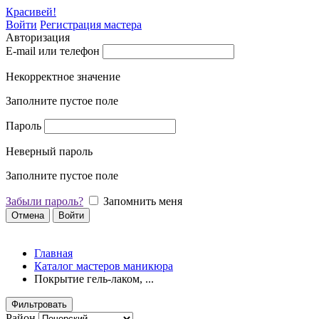
Красивей!
Войти
Регистрация мастера
Авторизация
E-mail или телефон
Некорректное значение
Заполните пустое поле
Пароль
Неверный пароль
Заполните пустое поле
Забыли пароль?
Запомнить меня
Отмена
Войти
Главная
Каталог мастеров маникюра
Покрытие гель-лаком, ...
Фильтровать
Район