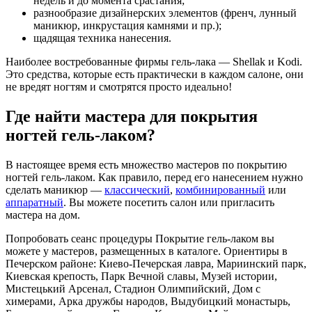
недель и до момента срастания;
разнообразие дизайнерских элементов (френч, лунный
маникюр, инкрустация камнями и пр.);
щадящая техника нанесения.
Наиболее востребованные фирмы гель-лака — Shellak и Kodi.
Это средства, которые есть практически в каждом салоне, они
не вредят ногтям и смотрятся просто идеально!
Где найти мастера для покрытия
ногтей гель-лаком?
В настоящее время есть множество мастеров по покрытию
ногтей гель-лаком. Как правило, перед его нанесением нужно
сделать маникюр —
классический
,
комбинированный
или
аппаратный
. Вы можете посетить салон или пригласить
мастера на дом.
Попробовать сеанс процедуры Покрытие гель-лаком вы
можете у мастеров, размещенных в каталоге. Ориентиры в
Печерском районе: Киево-Печерская лавра, Мариинский парк,
Киевская крепость, Парк Вечной славы, Музей истории,
Мистецький Арсенал, Стадион Олимпийский, Дом с
химерами, Арка дружбы народов, Выдубицкий монастырь,