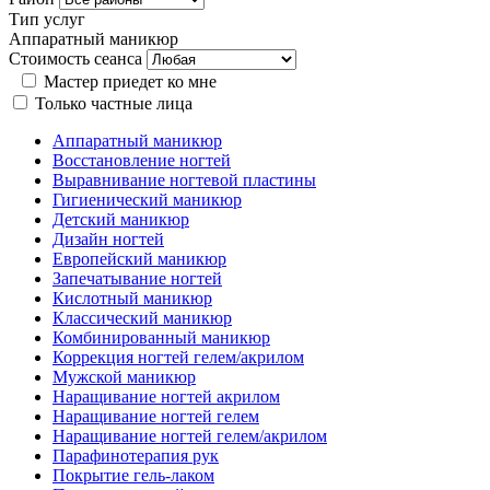
Тип услуг
Аппаратный маникюр
Стоимость сеанса
Мастер приедет ко мне
Только частные лица
Аппаратный маникюр
Восстановление ногтей
Выравнивание ногтевой пластины
Гигиенический маникюр
Детский маникюр
Дизайн ногтей
Европейский маникюр
Запечатывание ногтей
Кислотный маникюр
Классический маникюр
Комбинированный маникюр
Коррекция ногтей гелем/акрилом
Мужской маникюр
Наращивание ногтей акрилом
Наращивание ногтей гелем
Наращивание ногтей гелем/акрилом
Парафинотерапия рук
Покрытие гель-лаком