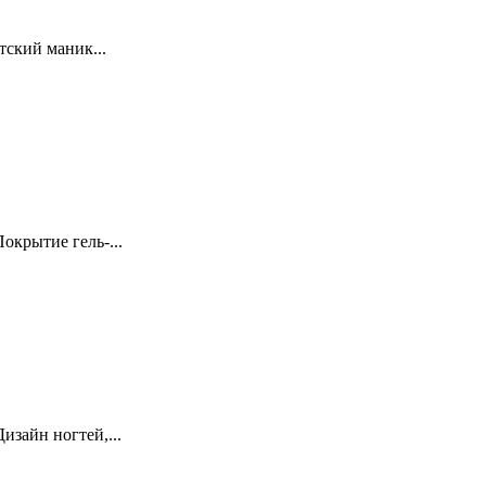
тский маник...
крытие гель-...
зайн ногтей,...