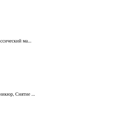
ссический ма...
икюр, Снятие ...