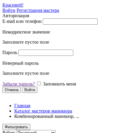
Красивей!
Войти
Регистрация мастера
Авторизация
E-mail или телефон
Некорректное значение
Заполните пустое поле
Пароль
Неверный пароль
Заполните пустое поле
Забыли пароль?
Запомнить меня
Отмена
Войти
Главная
Каталог мастеров маникюра
Комбинированный маникюр, ...
Фильтровать
Район