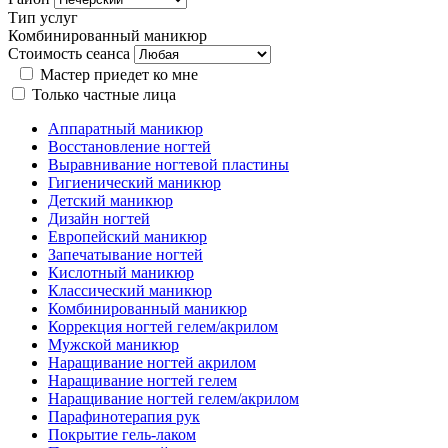
Тип услуг
Комбинированный маникюр
Стоимость сеанса
Мастер приедет ко мне
Только частные лица
Аппаратный маникюр
Восстановление ногтей
Выравнивание ногтевой пластины
Гигиенический маникюр
Детский маникюр
Дизайн ногтей
Европейский маникюр
Запечатывание ногтей
Кислотный маникюр
Классический маникюр
Комбинированный маникюр
Коррекция ногтей гелем/акрилом
Мужской маникюр
Наращивание ногтей акрилом
Наращивание ногтей гелем
Наращивание ногтей гелем/акрилом
Парафинотерапия рук
Покрытие гель-лаком