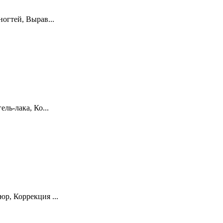
огтей, Вырав...
ль-лака, Ко...
р, Коррекция ...