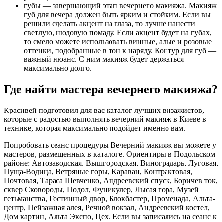
губы — завершающий этап вечернего макияжа. Макияж
губ для вечера должен быть ярким и стойким. Если вы
решили сделать акцент на глаза, то лучше нанести
светлую, нюдовую помаду. Если акцент будет на губах,
то смело можете использовать винные, алые и розовые
оттенки, подобранные в тон к наряду. Контур для губ —
важный нюанс. С ним макияж будет держаться
максимально долго.
Где найти мастера вечернего макияжа?
Красивей подготовил для вас каталог лучших визажистов,
которые с радостью выполнять вечерний макияж в Киеве в
технике, которая максимально подойдет именно вам.
Попробовать сеанс процедуры Вечерний макияж вы можете у
мастеров, размещенных в каталоге. Ориентиры в Подольском
районе: Автозаводская, Вышгородская, Виноградарь, Луговая,
Пуща-Водица, Ветряные горы, Караван, Контрактовая,
Почтовая, Тараса Шевченко, Андреевский спуск, Боричев ток,
сквер Сковороды, Подол, Фуникулер, Лысая гора, Музей
гетьманства, Гостинный двор, Блокбастер, Променада, Альта-
центр, Пейзажная алея, Речной вокзал, Андреевский костел,
Дом картин, Альта Экспо, Цех. Если вы записались на сеанс к