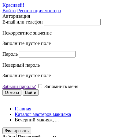
Красивей!
Войти
Регистрация мастера
Авторизация
E-mail или телефон
Некорректное значение
Заполните пустое поле
Пароль
Неверный пароль
Заполните пустое поле
Забыли пароль?
Запомнить меня
Отмена
Войти
Главная
Каталог мастеров макияжа
Вечерний макияж, ...
Фильтровать
Район