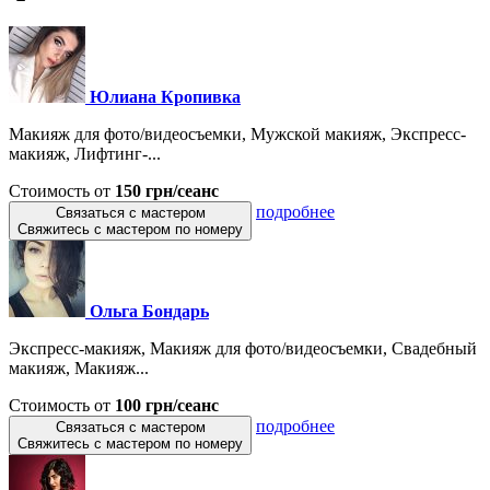
Юлиана Кропивка
Макияж для фото/видеосъемки, Мужской макияж, Экспресс-
макияж, Лифтинг-...
Стоимость от
150 грн/сеанс
подробнее
Связаться с мастером
Свяжитесь с мастером по номеру
Ольга Бондарь
Экспресс-макияж, Макияж для фото/видеосъемки, Свадебный
макияж, Макияж...
Стоимость от
100 грн/сеанс
подробнее
Связаться с мастером
Свяжитесь с мастером по номеру