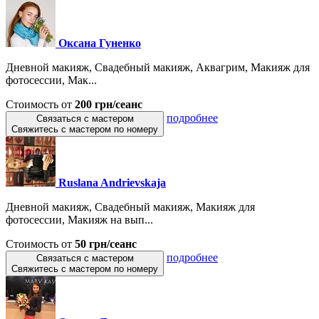
Оксана Гуненко
Дневной макияж, Свадебный макияж, Аквагрим, Макияж для
фотосессии, Мак...
Стоимость от
200 грн/сеанс
подробнее
Связаться с мастером
Свяжитесь с мастером по номеру
Ruslana Andrievskaja
Дневной макияж, Свадебный макияж, Макияж для
фотосессии, Макияж на вып...
Стоимость от
50 грн/сеанс
подробнее
Связаться с мастером
Свяжитесь с мастером по номеру