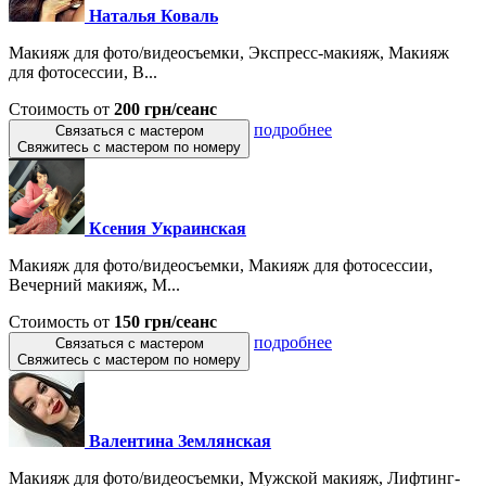
Наталья Коваль
Макияж для фото/видеосъемки, Экспресс-макияж, Макияж
для фотосессии, В...
Стоимость от
200 грн/сеанс
подробнее
Связаться с мастером
Свяжитесь с мастером по номеру
Ксения Украинская
Макияж для фото/видеосъемки, Макияж для фотосессии,
Вечерний макияж, М...
Стоимость от
150 грн/сеанс
подробнее
Связаться с мастером
Свяжитесь с мастером по номеру
Валентина Землянская
Макияж для фото/видеосъемки, Мужской макияж, Лифтинг-