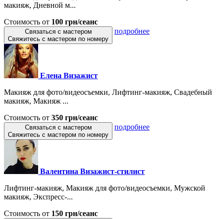
макияж, Дневной м...
Стоимость от
100 грн/сеанс
подробнее
Связаться с мастером
Свяжитесь с мастером по номеру
Елена Визажист
Макияж для фото/видеосъемки, Лифтинг-макияж, Свадебный
макияж, Макияж ...
Стоимость от
350 грн/сеанс
подробнее
Связаться с мастером
Свяжитесь с мастером по номеру
Валентина Визажист-стилист
Лифтинг-макияж, Макияж для фото/видеосъемки, Мужской
макияж, Экспресс-...
Стоимость от
150 грн/сеанс