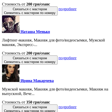
Стоимость от
200 грн/сеанс
подробнее
Связаться с мастером
Свяжитесь с мастером по номеру
Наташа Менько
Лифтинг-макияж, Макияж для фото/видеосъемки, Мужской
макияж, Экспресс-...
Стоимость от
200 грн/сеанс
подробнее
Связаться с мастером
Свяжитесь с мастером по номеру
Ирина Макарчева
Мужской макияж, Макияж для фото/видеосъемки, Макияж на
выпускной, Вече...
Стоимость от
350 грн/сеанс
подробнее
Связаться с мастером
Свяжитесь с мастером по номеру