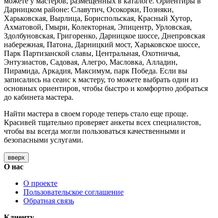
можете у мастеров, размещенных в каталоге. Ориентиры в
Дарницком районе: Славутич, Осокорки, Позняки,
Харьковская, Вырлица, Бориспольская, Красный Хутор,
Ахматовой, Гмыри, Колекторная, Эпицентр, Урловская,
Здолбуновская, Григоренко, Дарницкое шоссе, Днепровская
набережная, Патона, Дарницкий мост, Харьковское шоссе,
Парк Партизанской славы, Центральная, Охотничья,
Энтузиастов, Садовая, Алегро, Масловка, Алладин,
Пирамида, Аркадия, Максимум, парк Победа. Если вы
записались на сеанс к мастеру, то можете выбрать один из
основных ориентиров, чтобы быстро и комфортно добраться
до кабинета мастера.
Найти мастера в своем городе теперь стало еще проще.
Красивей тщательно проверяет анкеты всех специалистов,
чтобы вы всегда могли пользоваться качественными и
безопасными услугами.
вверх
О нас
О проекте
Пользовательское соглашение
Обратная связь
Клиенту