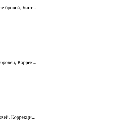
 бровей, Биот...
ровей, Коррек...
вей, Коррекци...