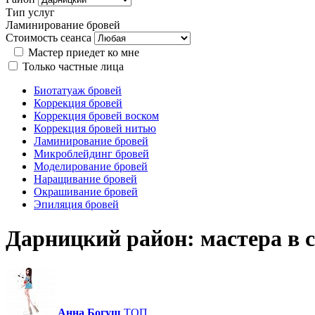
Тип услуг
Ламинирование бровей
Стоимость сеанса
Мастер приедет ко мне
Только частные лица
Биотатуаж бровей
Коррекция бровей
Коррекция бровей воском
Коррекция бровей нитью
Ламинирование бровей
Микроблейдинг бровей
Моделирование бровей
Наращивание бровей
Окрашивание бровей
Эпиляция бровей
Дарницкий район: мастера в 
Анна Богуш
ТОП