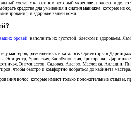
льный состав с кератином, который укрепляет волоски и долго
бирать средства для умывания и снятия макияжа, которые не со
аминирования, и здоровье вашей кожи.
ей?
 ваших бровей
, наполнить их густотой, блеском и здоровьем. Л
е у мастеров, размещенных в каталоге. Ориентиры в Дарницком 
я, Эпицентр, Урловская, Здолбуновская, Григоренко, Дарницкое
хотничья, Энтузиастов, Садовая, Алегро, Масловка, Алладин, П
тиров, чтобы быстро и комфортно добраться до кабинета мастера
рования волос, которые имеют только положительные отзывы, п