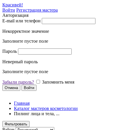
Красивей!
Войти
Регистрация мастера
Авторизация
E-mail или телефон
Некорректное значение
Заполните пустое поле
Пароль
Неверный пароль
Заполните пустое поле
Забыли пароль?
Запомнить меня
Отмена
Войти
Главная
Каталог мастеров косметологии
Пилинг лица и тела, ...
Фильтровать
Район