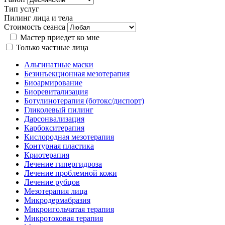
Тип услуг
Пилинг лица и тела
Стоимость сеанса
Мастер приедет ко мне
Только частные лица
Альгинатные маски
Безинъекционная мезотерапия
Биоармирование
Биоревитализация
Ботулинотерапия (ботокс/диспорт)
Гликолевый пилинг
Дарсонвализация
Карбокситерапия
Кислородная мезотерапия
Контурная пластика
Криотерапия
Лечение гипергидроза
Лечение проблемной кожи
Лечение рубцов
Мезотерапия лица
Микродермабразия
Микроигольчатая терапия
Микротоковая терапия