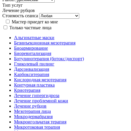
Тип услуг
Лечение рубцов
Стоимость сеанса
Мастер приедет ко мне
Только частные лица
Альгинатные маски
Безинъекционная мезотерапия
Биоармирование
Биоревитализация
Ботулинотерапия (ботокс/диспорт)
Гликолевый пилинг
Дарсонвализация
Карбокситерапия
Кислородная мезотерапия
Контурная пластика
Криотерапия
Лечение гипергидроза
Лечение проблемной кожи
Лечение рубцов
Мезотерапия лица
Микродермабразия
Микроигольчатая терапия
Микротоковая терапия