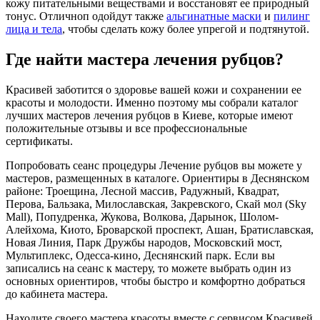
кожу питательными веществами и восстановят ее природный
тонус. Отличноп одойдут также
альгинатные маски
и
пилинг
лица и тела
, чтобы сделать кожу более упрегой и подтянутой.
Где найти мастера лечения рубцов?
Красивей заботится о здоровье вашей кожи и сохранении ее
красоты и молодости. Именно поэтому мы собрали каталог
лучших мастеров лечения рубцов в Киеве, которые имеют
положительные отзывы и все профессиональные
сертификаты.
Попробовать сеанс процедуры Лечение рубцов вы можете у
мастеров, размещенных в каталоге. Ориентиры в Деснянском
районе: Троещина, Лесной массив, Радужный, Квадрат,
Перова, Бальзака, Милославская, Закревского, Скай мол (Sky
Mall), Попудренка, Жукова, Волкова, Дарынок, Шолом-
Алейхома, Киото, Броварской проспект, Ашан, Братиславская,
Новая Линия, Парк Дружбы народов, Московский мост,
Мультиплекс, Одесса-кино, Деснянский парк. Если вы
записались на сеанс к мастеру, то можете выбрать один из
основных ориентиров, чтобы быстро и комфортно добраться
до кабинета мастера.
Находите своего мастера красоты вместе с сервисом Красивей