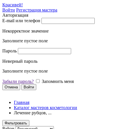
Красивей!
Войти
Регистрация мастера
Авторизация
E-mail или телефон
Некорректное значение
Заполните пустое поле
Пароль
Неверный пароль
Заполните пустое поле
Забыли пароль?
Запомнить меня
Отмена
Войти
Главная
Каталог мастеров косметологии
Лечение рубцов, ...
Фильтровать
Район