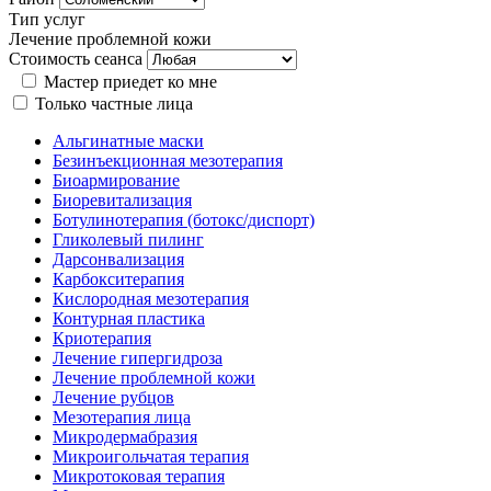
Тип услуг
Лечение проблемной кожи
Стоимость сеанса
Мастер приедет ко мне
Только частные лица
Альгинатные маски
Безинъекционная мезотерапия
Биоармирование
Биоревитализация
Ботулинотерапия (ботокс/диспорт)
Гликолевый пилинг
Дарсонвализация
Карбокситерапия
Кислородная мезотерапия
Контурная пластика
Криотерапия
Лечение гипергидроза
Лечение проблемной кожи
Лечение рубцов
Мезотерапия лица
Микродермабразия
Микроигольчатая терапия
Микротоковая терапия