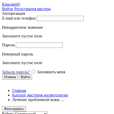
Красивей!
Войти
Регистрация мастера
Авторизация
E-mail или телефон
Некорректное значение
Заполните пустое поле
Пароль
Неверный пароль
Заполните пустое поле
Забыли пароль?
Запомнить меня
Отмена
Войти
Главная
Каталог мастеров косметологии
Лечение проблемной кожи, ...
Фильтровать
Район