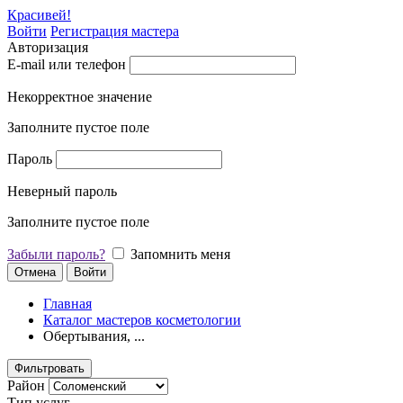
Красивей!
Войти
Регистрация мастера
Авторизация
E-mail или телефон
Некорректное значение
Заполните пустое поле
Пароль
Неверный пароль
Заполните пустое поле
Забыли пароль?
Запомнить меня
Отмена
Войти
Главная
Каталог мастеров косметологии
Обертывания, ...
Фильтровать
Район
Тип услуг