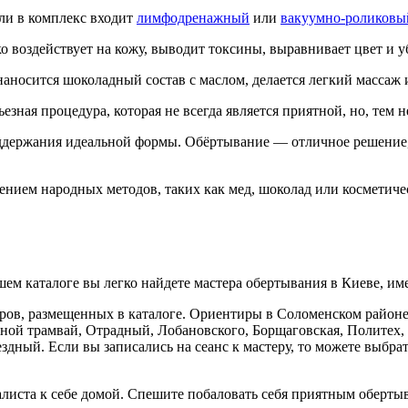
ли в комплекс входит
лимфодренажный
или
вакуумно-роликовы
ко воздействует на кожу, выводит токсины, выравнивает цвет и 
носится шоколадный состав с маслом, делается легкий массаж и
зная процедура, которая не всегда является приятной, но, тем н
ержания идеальной формы. Обёртывание — отличное решение, ес
ием народных методов, таких как мед, шоколад или косметичес
шем каталоге вы легко найдете мастера обертывания в Киеве, и
ров, размещенных в каталоге. Ориентиры в Соломенском районе
ной трамвай, Отрадный, Лобановского, Борщаговская, Политех,
здный. Если вы записались на сеанс к мастеру, то можете выбр
алиста к себе домой. Спешите побаловать себя приятным оберт