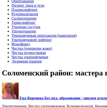
Обертывания
Пилинг лица и тела
Плазмолифтинг
Редермализация
Склеротерапия
Термолифтинг
Удаление сосудов
Улиткотерапия
Ультразвуковая липосакция (кавитация)
Ультразвуковой лифтинг
Фонофорез
Чистка (очищение кожи)
Чистка подростковая
Чистка ультразвуковая
Энзимная терапия
Соломенский район: мастера 
Ева Коренева Без мед. образование / диплом купл
Улиткотерапия, Чистка ультразвуковая, Редермализация, Биоарми