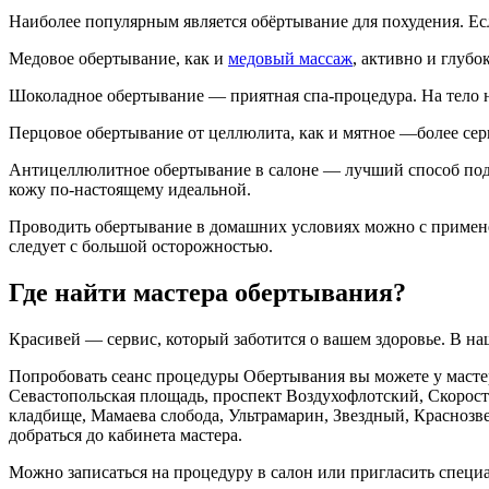
Наиболее популярным является обёртывание для похудения. Ес
Медовое обертывание, как и
медовый массаж
, активно и глубо
Шоколадное обертывание — приятная спа-процедура. На тело на
Перцовое обертывание от целлюлита, как и мятное —более серье
Антицеллюлитное обертывание в салоне — лучший способ подд
кожу по-настоящему идеальной.
Проводить обертывание в домашних условиях можно с применен
следует с большой осторожностью.
Где найти мастера обертывания?
Красивей — сервис, который заботится о вашем здоровье. В на
Попробовать сеанс процедуры Обертывания вы можете у масте
Севастопольская площадь, проспект Воздухофлотский, Скорост
кладбище, Мамаева слобода, Ультрамарин, Звездный, Краснозве
добраться до кабинета мастера.
Можно записаться на процедуру в салон или пригласить специ