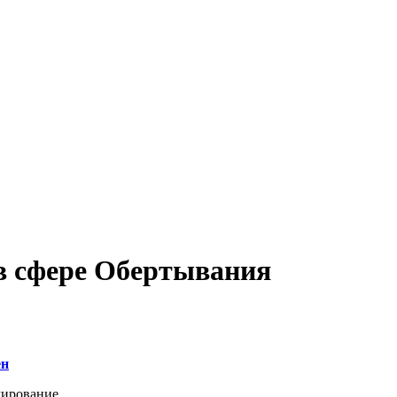
в сфере Обертывания
ен
рование, ...