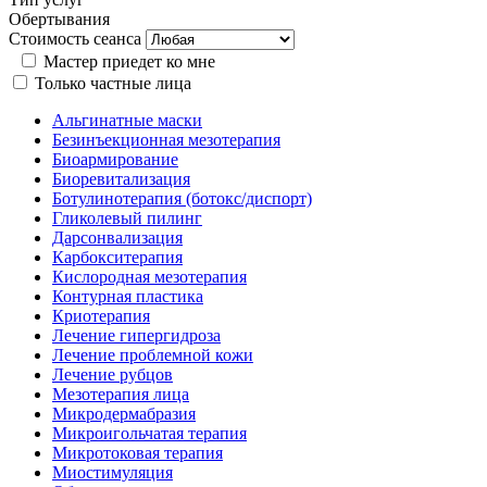
Обертывания
Стоимость сеанса
Мастер приедет ко мне
Только частные лица
Альгинатные маски
Безинъекционная мезотерапия
Биоармирование
Биоревитализация
Ботулинотерапия (ботокс/диспорт)
Гликолевый пилинг
Дарсонвализация
Карбокситерапия
Кислородная мезотерапия
Контурная пластика
Криотерапия
Лечение гипергидроза
Лечение проблемной кожи
Лечение рубцов
Мезотерапия лица
Микродермабразия
Микроигольчатая терапия
Микротоковая терапия
Миостимуляция