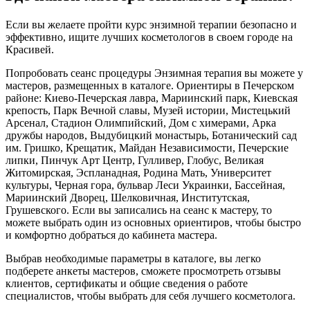
Если вы желаете пройти курс энзимной терапии безопасно и
эффективно, ищите лучших косметологов в своем городе на
Красивей.
Попробовать сеанс процедуры Энзимная терапия вы можете у
мастеров, размещенных в каталоге. Ориентиры в Печерском
районе: Киево-Печерская лавра, Мариинский парк, Киевская
крепость, Парк Вечной славы, Музей истории, Мистецький
Арсенал, Стадион Олимпийский, Дом с химерами, Арка
дружбы народов, Выдубицкий монастырь, Ботанический сад
им. Гришко, Крещатик, Майдан Независимости, Печерские
липки, Пинчук Арт Центр, Гулливер, Глобус, Великая
Житомирская, Эспланадная, Родина Мать, Университет
культуры, Черная гора, бульвар Леси Украинки, Бассейная,
Мариинский Дворец, Шелковичная, Институтская,
Грушевского. Если вы записались на сеанс к мастеру, то
можете выбрать один из основных ориентиров, чтобы быстро
и комфортно добраться до кабинета мастера.
Выбрав необходимые параметры в каталоге, вы легко
подберете анкеты мастеров, сможете просмотреть отзывы
клиентов, сертификаты и общие сведения о работе
специалистов, чтобы выбрать для себя лучшего косметолога.