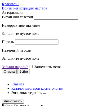
Красивей!
Войти
Регистрация мастера
Авторизация
E-mail или телефон
Некорректное значение
Заполните пустое поле
Пароль
Неверный пароль
Заполните пустое поле
Забыли пароль?
Запомнить меня
Отмена
Войти
Главная
Каталог мастеров косметологии
Энзимная терапия, ...
Фильтровать
Район