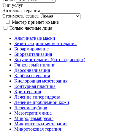
Тип услуг
Энзимная терапия
Стоимость сеанса
Мастер приедет ко мне
Только частные лица
Альгинатные маски
Безинъекционная мезотерапия
Биоармирование
Биоревитализация
Ботулинотерапия (ботокс/диспорт)
Гликолевый пилинг
Дарсонвализация
Карбокситерапия
Кислородная мезотерапия
Контурная пластика
Криотерапия
Лечение гипергидроза
Лечение проблемной кожи
Лечение рубцов
Мезотерапия лица
Микродермабразия
Микроигольчатая терапия
Микротоковая терапия