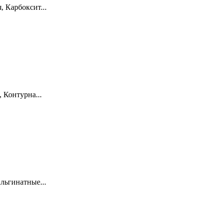
 Карбоксит...
 Контурна...
льгинатные...