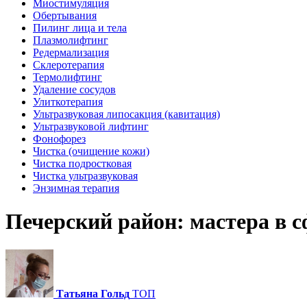
Миостимуляция
Обертывания
Пилинг лица и тела
Плазмолифтинг
Редермализация
Склеротерапия
Термолифтинг
Удаление сосудов
Улиткотерапия
Ультразвуковая липосакция (кавитация)
Ультразвуковой лифтинг
Фонофорез
Чистка (очищение кожи)
Чистка подростковая
Чистка ультразвуковая
Энзимная терапия
Печерский район: мастера в 
Татьяна Гольд
ТОП