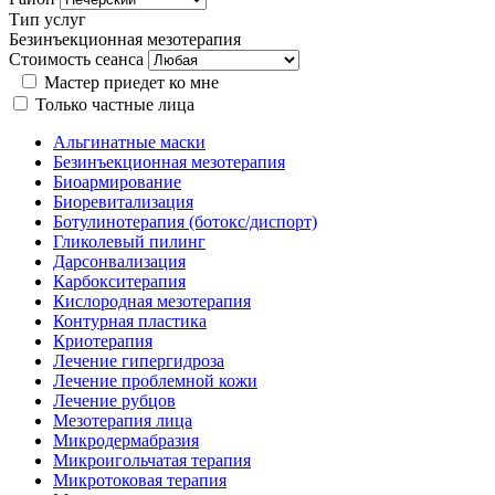
Тип услуг
Безинъекционная мезотерапия
Стоимость сеанса
Мастер приедет ко мне
Только частные лица
Альгинатные маски
Безинъекционная мезотерапия
Биоармирование
Биоревитализация
Ботулинотерапия (ботокс/диспорт)
Гликолевый пилинг
Дарсонвализация
Карбокситерапия
Кислородная мезотерапия
Контурная пластика
Криотерапия
Лечение гипергидроза
Лечение проблемной кожи
Лечение рубцов
Мезотерапия лица
Микродермабразия
Микроигольчатая терапия
Микротоковая терапия