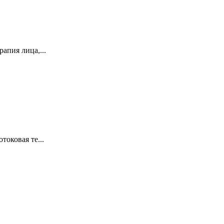
апия лица,...
токовая те...