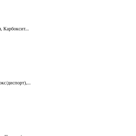
 Карбоксит...
с/диспорт),...