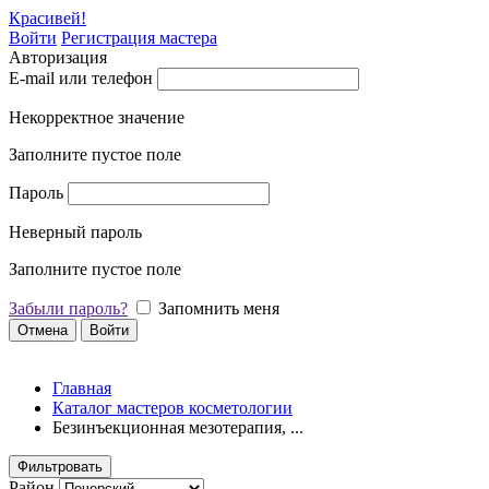
Красивей!
Войти
Регистрация мастера
Авторизация
E-mail или телефон
Некорректное значение
Заполните пустое поле
Пароль
Неверный пароль
Заполните пустое поле
Забыли пароль?
Запомнить меня
Отмена
Войти
Главная
Каталог мастеров косметологии
Безинъекционная мезотерапия, ...
Фильтровать
Район