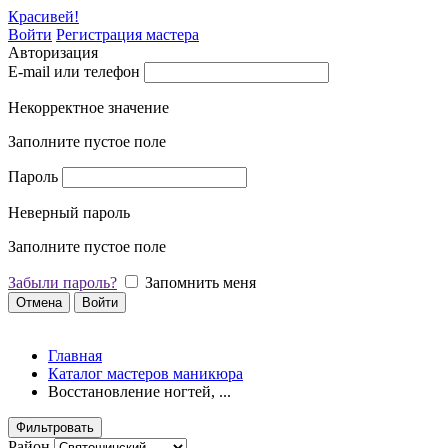
Красивей!
Войти
Регистрация мастера
Авторизация
E-mail или телефон
Некорректное значение
Заполните пустое поле
Пароль
Неверный пароль
Заполните пустое поле
Забыли пароль?
Запомнить меня
Отмена
Войти
Главная
Каталог мастеров маникюра
Восстановление ногтей, ...
Фильтровать
Район