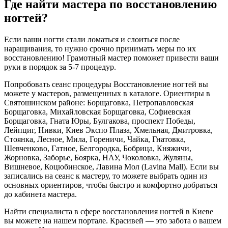
Где найти мастера по восстановлению
ногтей?
Если ваши ногти стали ломаться и слоиться после
наращивания, то нужно срочно принимать меры по их
восстановлению! Грамотный мастер поможет привести ваши
руки в порядок за 5-7 процедур.
Попробовать сеанс процедуры Восстановление ногтей вы
можете у мастеров, размещенных в каталоге. Ориентиры в
Святошинском районе: Борщаговка, Петропавловская
Борщаговка, Михайловская Борщаговка, Софиевская
Борщаговка, Гната Юры, Булгакова, проспект Победы,
Лейпциг, Нивки, Киев Экспо Плаза, Хмельная, Дмитровка,
Стоянка, Лесное, Мила, Гореничи, Чайка, Гнатовка,
Шевченково, Гатное, Белгородка, Бобрица, Княжичи,
Жорновка, Заборье, Боярка, НАУ, Чоколовка, Жуляны,
Вишневое, Коцюбинское, Лавина Мол (Lavina Mall). Если вы
записались на сеанс к мастеру, то можете выбрать один из
основных ориентиров, чтобы быстро и комфортно добраться
до кабинета мастера.
Найти специалиста в сфере восстановления ногтей в Киеве
вы можете на нашем портале. Красивей — это забота о вашем