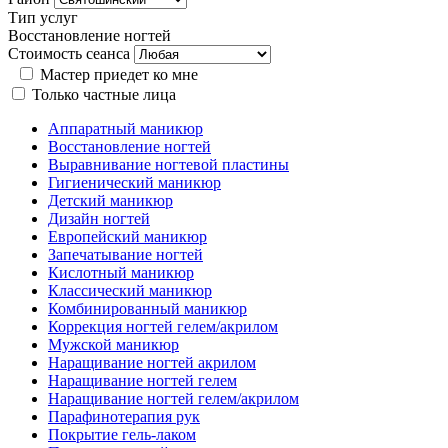
Тип услуг
Восстановление ногтей
Стоимость сеанса
Мастер приедет ко мне
Только частные лица
Аппаратный маникюр
Восстановление ногтей
Выравнивание ногтевой пластины
Гигиенический маникюр
Детский маникюр
Дизайн ногтей
Европейский маникюр
Запечатывание ногтей
Кислотный маникюр
Классический маникюр
Комбинированный маникюр
Коррекция ногтей гелем/акрилом
Мужской маникюр
Наращивание ногтей акрилом
Наращивание ногтей гелем
Наращивание ногтей гелем/акрилом
Парафинотерапия рук
Покрытие гель-лаком