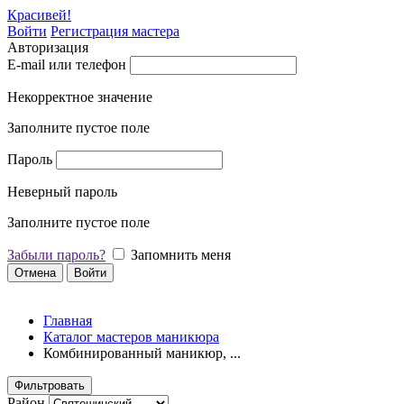
Красивей!
Войти
Регистрация мастера
Авторизация
E-mail или телефон
Некорректное значение
Заполните пустое поле
Пароль
Неверный пароль
Заполните пустое поле
Забыли пароль?
Запомнить меня
Отмена
Войти
Главная
Каталог мастеров маникюра
Комбинированный маникюр, ...
Фильтровать
Район