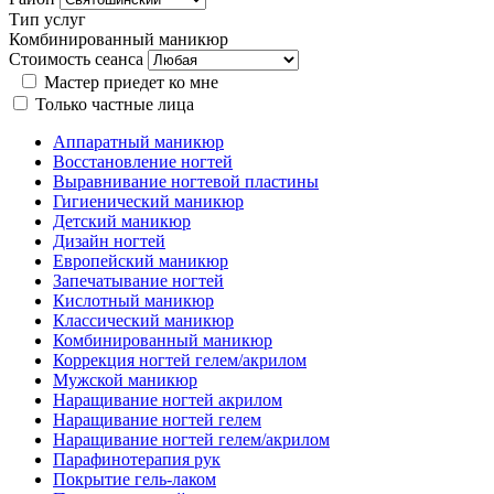
Тип услуг
Комбинированный маникюр
Стоимость сеанса
Мастер приедет ко мне
Только частные лица
Аппаратный маникюр
Восстановление ногтей
Выравнивание ногтевой пластины
Гигиенический маникюр
Детский маникюр
Дизайн ногтей
Европейский маникюр
Запечатывание ногтей
Кислотный маникюр
Классический маникюр
Комбинированный маникюр
Коррекция ногтей гелем/акрилом
Мужской маникюр
Наращивание ногтей акрилом
Наращивание ногтей гелем
Наращивание ногтей гелем/акрилом
Парафинотерапия рук
Покрытие гель-лаком