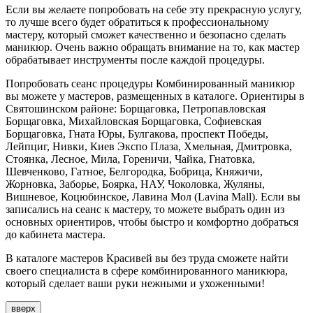
Если вы желаете попробовать на себе эту прекрасную услугу,
то лучше всего будет обратиться к профессиональному
мастеру, который сможет качественно и безопасно сделать
маникюр. Очень важно обращать внимание на то, как мастер
обрабатывает инструменты после каждой процедуры.
Попробовать сеанс процедуры Комбинированный маникюр
вы можете у мастеров, размещенных в каталоге. Ориентиры в
Святошинском районе: Борщаговка, Петропавловская
Борщаговка, Михайловская Борщаговка, Софиевская
Борщаговка, Гната Юры, Булгакова, проспект Победы,
Лейпциг, Нивки, Киев Экспо Плаза, Хмельная, Дмитровка,
Стоянка, Лесное, Мила, Гореничи, Чайка, Гнатовка,
Шевченково, Гатное, Белгородка, Бобрица, Княжичи,
Жорновка, Заборье, Боярка, НАУ, Чоколовка, Жуляны,
Вишневое, Коцюбинское, Лавина Мол (Lavina Mall). Если вы
записались на сеанс к мастеру, то можете выбрать один из
основных ориентиров, чтобы быстро и комфортно добраться
до кабинета мастера.
В каталоге мастеров Красивей вы без труда сможете найти
своего специалиста в сфере комбинированного маникюра,
который сделает ваши руки нежными и ухоженными!
вверх