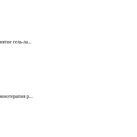
тие гель-ла...
инотерапия р...