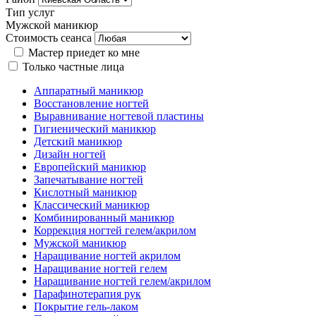
Тип услуг
Мужской маникюр
Стоимость сеанса
Мастер приедет ко мне
Только частные лица
Аппаратный маникюр
Восстановление ногтей
Выравнивание ногтевой пластины
Гигиенический маникюр
Детский маникюр
Дизайн ногтей
Европейский маникюр
Запечатывание ногтей
Кислотный маникюр
Классический маникюр
Комбинированный маникюр
Коррекция ногтей гелем/акрилом
Мужской маникюр
Наращивание ногтей акрилом
Наращивание ногтей гелем
Наращивание ногтей гелем/акрилом
Парафинотерапия рук
Покрытие гель-лаком