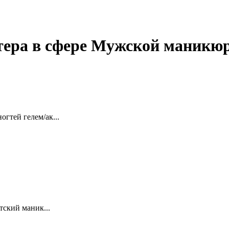
тера в сфере Мужской маникю
гтей гелем/ак...
тский маник...