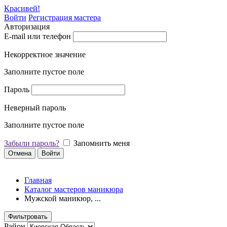
Красивей!
Войти
Регистрация мастера
Авторизация
E-mail или телефон
Некорректное значение
Заполните пустое поле
Пароль
Неверный пароль
Заполните пустое поле
Забыли пароль?
Запомнить меня
Отмена
Войти
Главная
Каталог мастеров маникюра
Мужской маникюр, ...
Фильтровать
Район