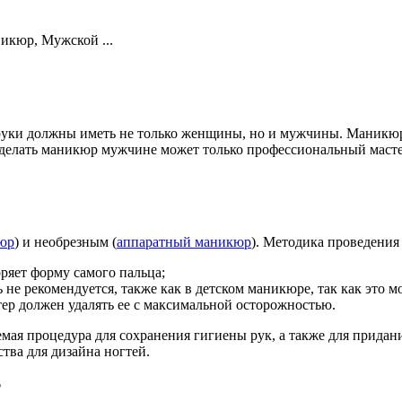
икюр, Мужской ...
ки должны иметь не только женщины, но и мужчины. Маникюр д
делать маникюр мужчине может только профессиональный мастер
юр
) и необрезным (
аппаратный маникюр
). Методика проведения
оряет форму самого пальца;
ь не рекомендуется, также как в детском маникюре, так как это
тер должен удалять ее с максимальной осторожностью.
ая процедура для сохранения гигиены рук, а также для придани
тва для дизайна ногтей.
?