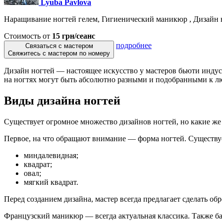
Lyuba Pavlova
Наращивание ногтей гелем, Гигиенический маникюр , Дизайн н
Стоимость от
15 грн/сеанс
подробнее
Связаться с мастером
Свяжитесь с мастером по номеру
Дизайн ногтей — настоящее искусство у мастеров бьюти индуст
на ногтях могут быть абсолютно разными и подобранными к лю
Виды дизайна ногтей
Существует огромное множество дизайнов ногтей, но какие ж
Первое, на что обращают внимание — форма ногтей. Существуе
миндалевидная;
квадрат;
овал;
мягкий квадрат.
Перед созданием дизайна, мастер всегда предлагает сделать об
Французский маникюр — всегда актуальная классика. Также б