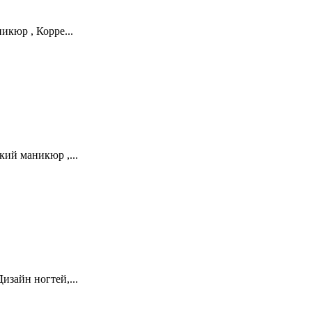
икюр , Корре...
ий маникюр ,...
зайн ногтей,...