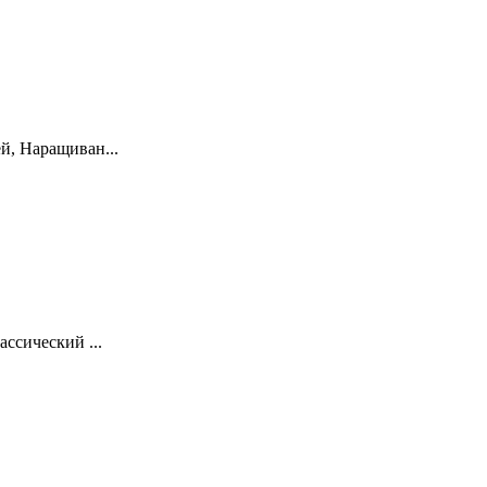
й, Наращиван...
ссический ...