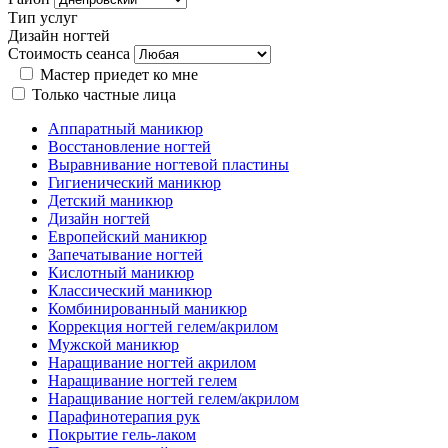
Тип услуг
Дизайн ногтей
Стоимость сеанса
Мастер приедет ко мне
Только частные лица
Аппаратный маникюр
Восстановление ногтей
Выравнивание ногтевой пластины
Гигиенический маникюр
Детский маникюр
Дизайн ногтей
Европейский маникюр
Запечатывание ногтей
Кислотный маникюр
Классический маникюр
Комбинированный маникюр
Коррекция ногтей гелем/акрилом
Мужской маникюр
Наращивание ногтей акрилом
Наращивание ногтей гелем
Наращивание ногтей гелем/акрилом
Парафинотерапия рук
Покрытие гель-лаком