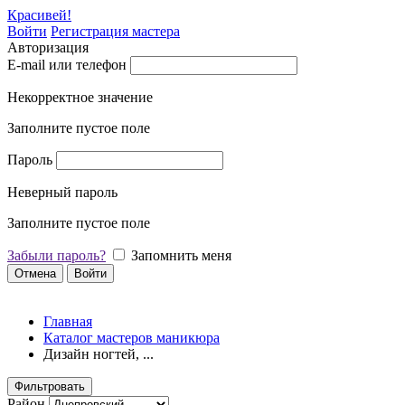
Красивей!
Войти
Регистрация мастера
Авторизация
E-mail или телефон
Некорректное значение
Заполните пустое поле
Пароль
Неверный пароль
Заполните пустое поле
Забыли пароль?
Запомнить меня
Отмена
Войти
Главная
Каталог мастеров маникюра
Дизайн ногтей, ...
Фильтровать
Район