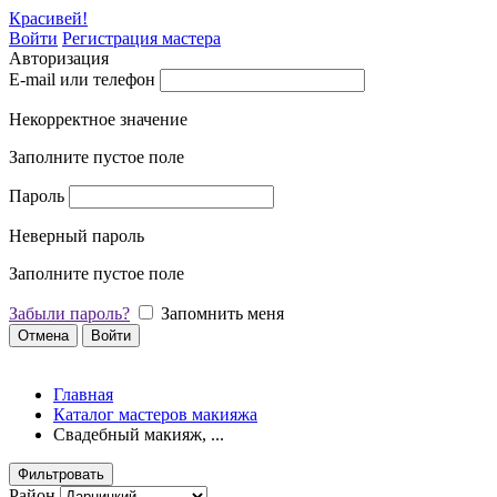
Красивей!
Войти
Регистрация мастера
Авторизация
E-mail или телефон
Некорректное значение
Заполните пустое поле
Пароль
Неверный пароль
Заполните пустое поле
Забыли пароль?
Запомнить меня
Отмена
Войти
Главная
Каталог мастеров макияжа
Свадебный макияж, ...
Фильтровать
Район