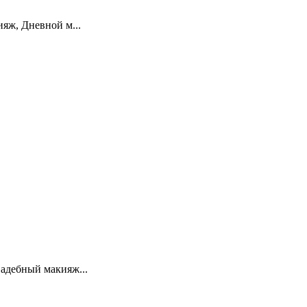
яж, Дневной м...
адебный макияж...