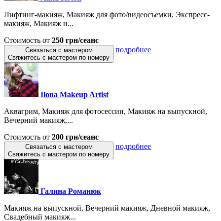
Лифтинг-макияж, Макияж для фото/видеосъемки, Экспресс-
макияж, Макияж н...
Стоимость от
250 грн/сеанс
подробнее
Связаться с мастером
Свяжитесь с мастером по номеру
Ilona Makeup Artist
Аквагрим, Макияж для фотосессии, Макияж на выпускной,
Вечерний макияж,...
Стоимость от
200 грн/сеанс
подробнее
Связаться с мастером
Свяжитесь с мастером по номеру
Галина Романюк
Макияж на выпускной, Вечерний макияж, Дневной макияж,
Свадебный макияж...