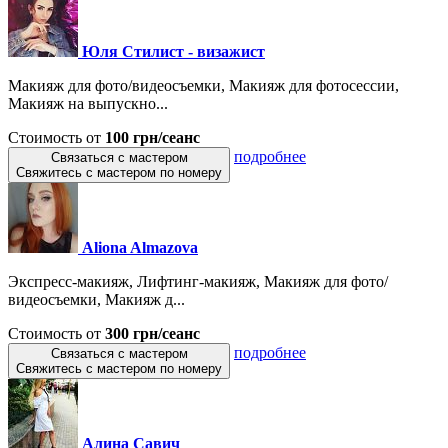
Юля Стилист - визажист
Макияж для фото/видеосъемки, Макияж для фотосессии,
Макияж на выпускно...
Стоимость от
100 грн/сеанс
подробнее
Связаться с мастером
Свяжитесь с мастером по номеру
Aliona Almazova
Экспресс-макияж, Лифтинг-макияж, Макияж для фото/
видеосъемки, Макияж д...
Стоимость от
300 грн/сеанс
подробнее
Связаться с мастером
Свяжитесь с мастером по номеру
Алина Савич