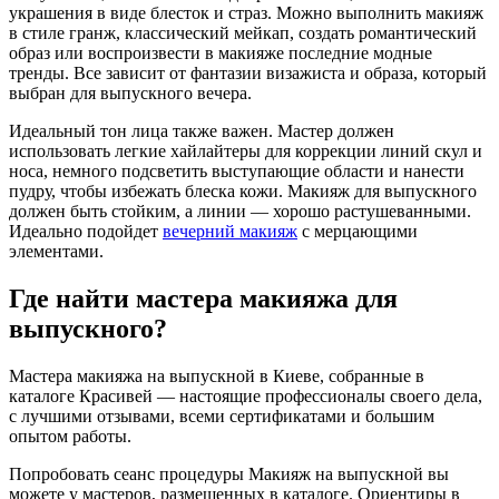
украшения в виде блесток и страз. Можно выполнить макияж
в стиле гранж, классический мейкап, создать романтический
образ или воспроизвести в макияже последние модные
тренды. Все зависит от фантазии визажиста и образа, который
выбран для выпускного вечера.
Идеальный тон лица также важен. Мастер должен
использовать легкие хайлайтеры для коррекции линий скул и
носа, немного подсветить выступающие области и нанести
пудру, чтобы избежать блеска кожи. Макияж для выпускного
должен быть стойким, а линии — хорошо растушеванными.
Идеально подойдет
вечерний макияж
с мерцающими
элементами.
Где найти мастера макияжа для
выпускного?
Мастера макияжа на выпускной в Киеве, собранные в
каталоге Красивей — настоящие профессионалы своего дела,
с лучшими отзывами, всеми сертификатами и большим
опытом работы.
Попробовать сеанс процедуры Макияж на выпускной вы
можете у мастеров, размещенных в каталоге. Ориентиры в