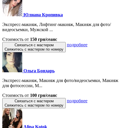
Юлиана Кропивка
Экспресс-макияж, Лифтинг-макияж, Макияж для фото/
видеосъемки, Мужской ...
Стоимость от
150 грн/сеанс
подробнее
Связаться с мастером
Свяжитесь с мастером по номеру
Ольга Бондарь
Экспресс-макияж, Макияж для фото/видеосъемки, Макияж
для фотосессии, М...
Стоимость от
100 грн/сеанс
подробнее
Связаться с мастером
Свяжитесь с мастером по номеру
Alina Kotok