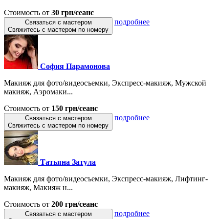
Стоимость от
30 грн/сеанс
подробнее
Связаться с мастером
Свяжитесь с мастером по номеру
София Парамонова
Макияж для фото/видеосъемки, Экспресс-макияж, Мужской
макияж, Аэромаки...
Стоимость от
150 грн/сеанс
подробнее
Связаться с мастером
Свяжитесь с мастером по номеру
Татьяна Затула
Макияж для фото/видеосъемки, Экспресс-макияж, Лифтинг-
макияж, Макияж н...
Стоимость от
200 грн/сеанс
подробнее
Связаться с мастером