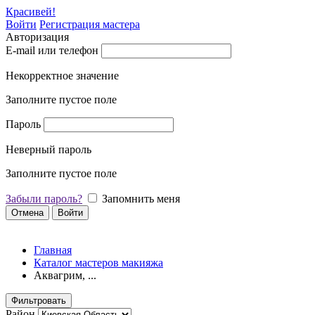
Красивей!
Войти
Регистрация мастера
Авторизация
E-mail или телефон
Некорректное значение
Заполните пустое поле
Пароль
Неверный пароль
Заполните пустое поле
Забыли пароль?
Запомнить меня
Отмена
Войти
Главная
Каталог мастеров макияжа
Аквагрим, ...
Фильтровать
Район