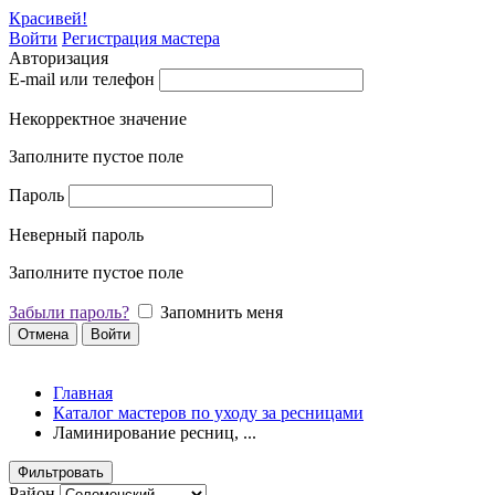
Красивей!
Войти
Регистрация мастера
Авторизация
E-mail или телефон
Некорректное значение
Заполните пустое поле
Пароль
Неверный пароль
Заполните пустое поле
Забыли пароль?
Запомнить меня
Отмена
Войти
Главная
Каталог мастеров по уходу за ресницами
Ламинирование ресниц, ...
Фильтровать
Район