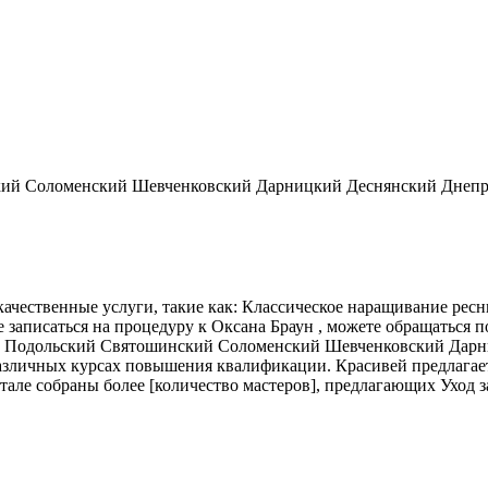
кий Соломенский Шевченковский Дарницкий Деснянский Днеп
ачественные услуги, такие как: Классическое наращивание ресн
аписаться на процедуру к Оксана Браун , можете обращаться по
ий Подольский Святошинский Соломенский Шевченковский Дарн
зличных курсах повышения квалификации. Красивей предлагает 
тале собраны более [количество мастеров], предлагающих Уход 