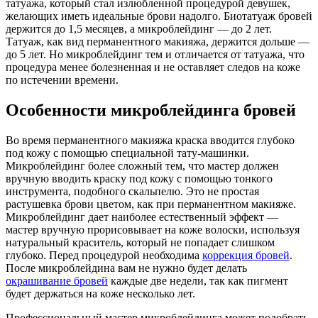
татуажа, который стал излюбленной процедурой девушек,
желающих иметь идеальные брови надолго. Биотатуаж бровей
держится до 1,5 месяцев, а микроблейдинг — до 2 лет.
Татуаж, как вид перманентного макияжа, держится дольше —
до 5 лет. Но микроблейдинг тем и отличается от татуажа, что
процедура менее болезненная и не оставляет следов на коже
по истечении времени.
Особенности микроблейдинга бровей
Во время перманентного макияжа краска вводится глубоко
под кожу с помощью специальной тату-машинки.
Микроблейдинг более сложный тем, что мастер должен
вручную вводить краску под кожу с помощью тонкого
инструмента, подобного скальпелю. Это не простая
растушевка брови цветом, как при перманентном макияже.
Микроблейдинг дает наиболее естественный эффект —
мастер вручную прорисовывает на коже волоски, используя
натуральный краситель, который не попадает слишком
глубоко. Перед процедурой необходима
коррекция бровей
.
После микроблейдина вам не нужно будет делать
окрашивание бровей
каждые две недели, так как пигмент
будет держаться на коже несколько лет.
Профессиональный мастер микроблейдинга может подобрать