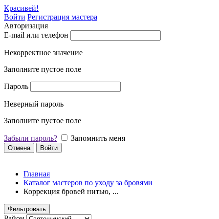
Красивей!
Войти
Регистрация мастера
Авторизация
E-mail или телефон
Некорректное значение
Заполните пустое поле
Пароль
Неверный пароль
Заполните пустое поле
Забыли пароль?
Запомнить меня
Отмена
Войти
Главная
Каталог мастеров по уходу за бровями
Коррекция бровей нитью, ...
Фильтровать
Район