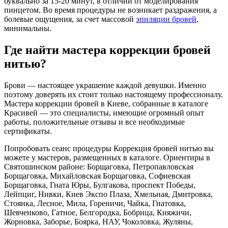
буквально за 15-20 минут, в отличии от моделирования
пинцетом. Во время процедуры не возникает раздражения, а
болевые ощущения, за счет массовой
эпиляции бровей
,
минимальны.
Где найти мастера коррекции бровей
нитью?
Брови — настоящее украшение каждой девушки. Именно
поэтому доверять их стоит только настоящему профессионалу.
Мастера коррекции бровей в Киеве, собранные в каталоге
Красивей — это специалисты, имеющие огромный опыт
работы, положительные отзывы и все необходимые
сертификаты.
Попробовать сеанс процедуры Коррекция бровей нитью вы
можете у мастеров, размещенных в каталоге. Ориентиры в
Святошинском районе: Борщаговка, Петропавловская
Борщаговка, Михайловская Борщаговка, Софиевская
Борщаговка, Гната Юры, Булгакова, проспект Победы,
Лейпциг, Нивки, Киев Экспо Плаза, Хмельная, Дмитровка,
Стоянка, Лесное, Мила, Гореничи, Чайка, Гнатовка,
Шевченково, Гатное, Белгородка, Бобрица, Княжичи,
Жорновка, Заборье, Боярка, НАУ, Чоколовка, Жуляны,