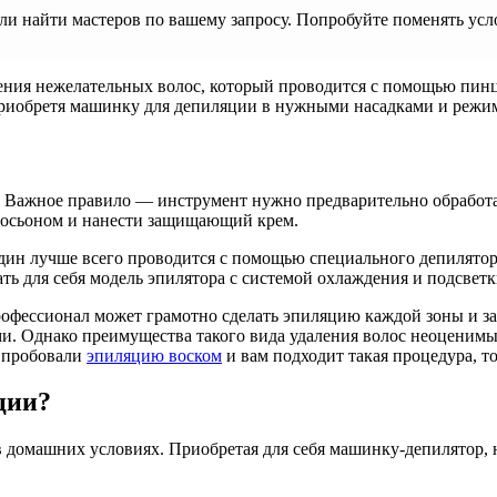
ли найти мастеров по вашему запросу. Попробуйте поменять усл
ния нежелательных волос, который проводится с помощью пинц
риобретя машинку для депиляции в нужными насадками и режим
 Важное правило — инструмент нужно предварительно обработа
лосьоном и нанести защищающий крем.
ин лучше всего проводится с помощью специального депилятора
ть для себя модель эпилятора с системой охлаждения и подсвет
рофессионал может грамотно сделать эпиляцию каждой зоны и 
. Однако преимущества такого вида удаления волос неоценимы.
ы пробовали
эпиляцию воском
и вам подходит такая процедура, т
ции?
в домашних условиях. Приобретая для себя машинку-депилятор,