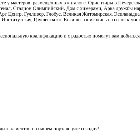
е у мастеров, размещенных в каталоге. Ориентиры в Печерском
сенал, Стадион Олимпийский, Дом с химерами, Арка дружбы на
т Центр, Гулливер, Глобус, Великая Житомирская, Эспланадная,
нститутская, Грушевского. Если вы записались на сеанс к маст
ессиональную квалификацию и с радостью помогут вам добитьс
ить клиентов на нашем портале уже сегодня!