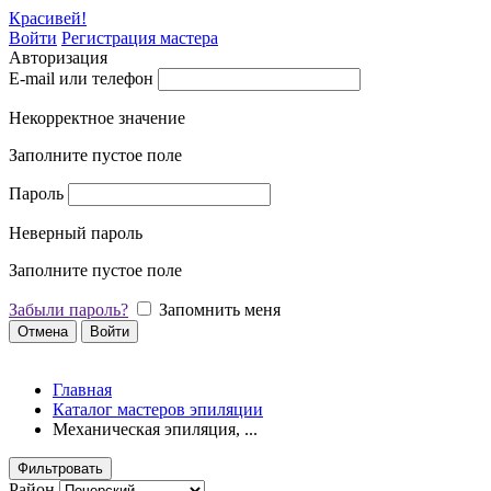
Красивей!
Войти
Регистрация мастера
Авторизация
E-mail или телефон
Некорректное значение
Заполните пустое поле
Пароль
Неверный пароль
Заполните пустое поле
Забыли пароль?
Запомнить меня
Отмена
Войти
Главная
Каталог мастеров эпиляции
Механическая эпиляция, ...
Фильтровать
Район