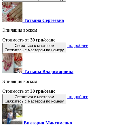
Татьяна Сергеевна
Эпиляция воском
Стоимость от
30 грн/сеанс
подробнее
Связаться с мастером
Свяжитесь с мастером по номеру
Татьяна Владимировна
Эпиляция воском
Стоимость от
30 грн/сеанс
подробнее
Связаться с мастером
Свяжитесь с мастером по номеру
Виктория Максименко