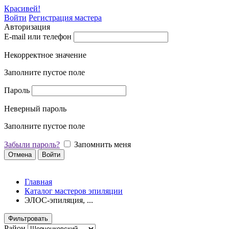
Красивей!
Войти
Регистрация мастера
Авторизация
E-mail или телефон
Некорректное значение
Заполните пустое поле
Пароль
Неверный пароль
Заполните пустое поле
Забыли пароль?
Запомнить меня
Отмена
Войти
Главная
Каталог мастеров эпиляции
ЭЛОС-эпиляция, ...
Фильтровать
Район