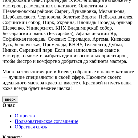
Попробовать сеанс процедуры ЭЛОС-эпиляция вы можете у
мастеров, размещенных в каталоге. Ориентиры в
Шевченковском районе: Сырец, Лукьяновка, Мельникова,
Щербаковского, Черновола, Золотые Ворота, Пейзажная алея,
Софийский собор, Цирк, Украина, Площадь Победы, бульвар
Шевченко, Университет, КНУ, Владимирскай собор,
Бессарабский рынок (Бессарабка), Афанасиевский Яр,
Софийская площадь, Сечевых Стрельцов, Артема, Киевская
Русь, Белорусская, Променада, КНЭУ, Телецентр, Дубки,
Нивки, Сырецкий парк. Если вы записались на сеанс к
мастеру, то можете выбрать один из основных ориентиров,
чтобы быстро и комфортно добраться до кабинета мастера.
Мастера элос-эпиляции в Киеве, собранные в нашем каталоге
— лучшие специалисты в своей сфере. Находите своего
идеального мастера красоты вместе с Красивей и пусть ваша
кожа всегда будет нежнее шелка!
вверх
О нас
О проекте
Пользовательское соглашение
Обратная связь
Клиенту