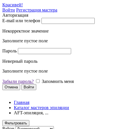
Красивей!
Войти
Регистрация мастера
Авторизация
E-mail или телефон
Некорректное значение
Заполните пустое поле
Пароль
Неверный пароль
Заполните пустое поле
Забыли пароль?
Запомнить меня
Отмена
Войти
Главная
Каталог мастеров эпиляции
AFT-эпиляция, ...
Фильтровать
Район