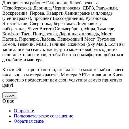
Днепровском районе: Гидропарк, Левобережная
(Левобережка), Дарница, Черниговская, ДВРЗ, Радужный,
Воскресенка, Перова, Квадрат, Ленинградская площадь
(Ленинградка), проспект Воссоединения, Русановка,
Энтузиастов, Сверстюка, Березняки, Днепровская
набережная, Silver Breeze (Сильвербриз), Мира, Тампере,
Комфорт Таун, Попудренка, Дарницкая площадь, Мост
Патона, Гиропарк, Лыбедь, Пешеходный Мост, Труханов,
Комод, Тельбин, МВЦ, Тычины, Скаймол (Sky Mall). Если вы
записались на сеанс к мастеру, то можете выбрать один из
основных ориентиров, чтобы быстро и комфортно добраться
до кабинета мастера.
Красивей — пространство, где вы легко можете найти своего
идеального мастера красоты. Мастера AFT-эпиляции в Киеве
с радостью предоставят вам свои услуги за самую приятную
цену!
вверх
О нас
О проекте
Пользовательское соглашение
Обратная связь