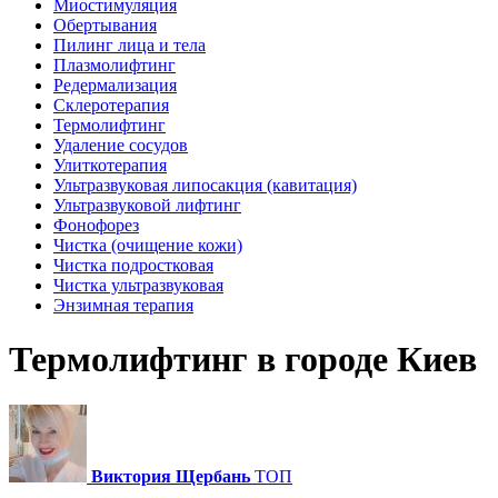
Миостимуляция
Обертывания
Пилинг лица и тела
Плазмолифтинг
Редермализация
Склеротерапия
Термолифтинг
Удаление сосудов
Улиткотерапия
Ультразвуковая липосакция (кавитация)
Ультразвуковой лифтинг
Фонофорез
Чистка (очищение кожи)
Чистка подростковая
Чистка ультразвуковая
Энзимная терапия
Термолифтинг в городе Киев
Виктория Щербань
ТОП