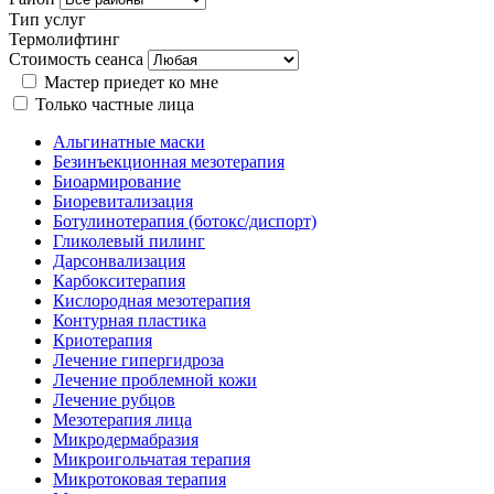
Тип услуг
Термолифтинг
Стоимость сеанса
Мастер приедет ко мне
Только частные лица
Альгинатные маски
Безинъекционная мезотерапия
Биоармирование
Биоревитализация
Ботулинотерапия (ботокс/диспорт)
Гликолевый пилинг
Дарсонвализация
Карбокситерапия
Кислородная мезотерапия
Контурная пластика
Криотерапия
Лечение гипергидроза
Лечение проблемной кожи
Лечение рубцов
Мезотерапия лица
Микродермабразия
Микроигольчатая терапия
Микротоковая терапия