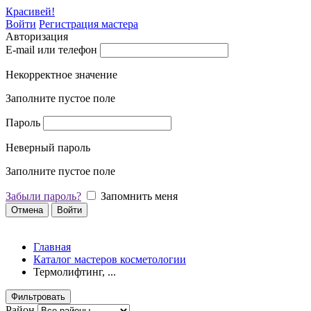
Красивей!
Войти
Регистрация мастера
Авторизация
E-mail или телефон
Некорректное значение
Заполните пустое поле
Пароль
Неверный пароль
Заполните пустое поле
Забыли пароль?
Запомнить меня
Отмена
Войти
Главная
Каталог мастеров косметологии
Термолифтинг, ...
Фильтровать
Район