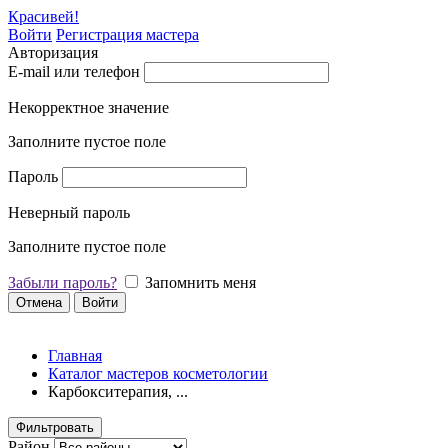
Красивей!
Войти
Регистрация мастера
Авторизация
E-mail или телефон
Некорректное значение
Заполните пустое поле
Пароль
Неверный пароль
Заполните пустое поле
Забыли пароль?
Запомнить меня
Отмена
Войти
Главная
Каталог мастеров косметологии
Карбокситерапия, ...
Фильтровать
Район