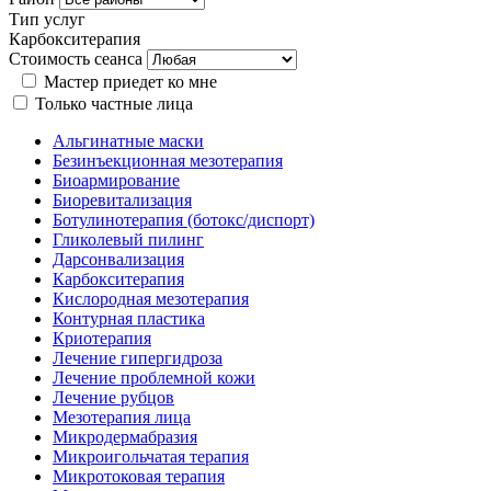
Тип услуг
Карбокситерапия
Стоимость сеанса
Мастер приедет ко мне
Только частные лица
Альгинатные маски
Безинъекционная мезотерапия
Биоармирование
Биоревитализация
Ботулинотерапия (ботокс/диспорт)
Гликолевый пилинг
Дарсонвализация
Карбокситерапия
Кислородная мезотерапия
Контурная пластика
Криотерапия
Лечение гипергидроза
Лечение проблемной кожи
Лечение рубцов
Мезотерапия лица
Микродермабразия
Микроигольчатая терапия
Микротоковая терапия