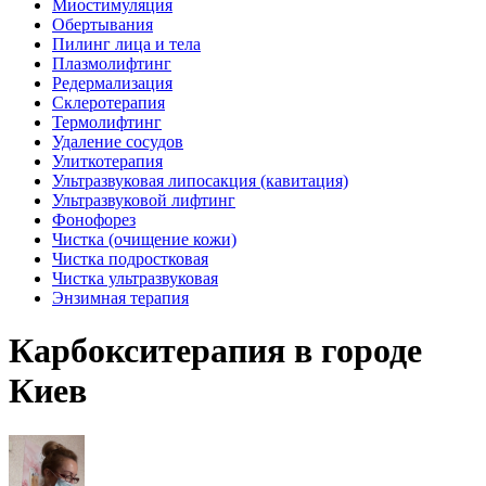
Миостимуляция
Обертывания
Пилинг лица и тела
Плазмолифтинг
Редермализация
Склеротерапия
Термолифтинг
Удаление сосудов
Улиткотерапия
Ультразвуковая липосакция (кавитация)
Ультразвуковой лифтинг
Фонофорез
Чистка (очищение кожи)
Чистка подростковая
Чистка ультразвуковая
Энзимная терапия
Карбокситерапия в городе
Киев