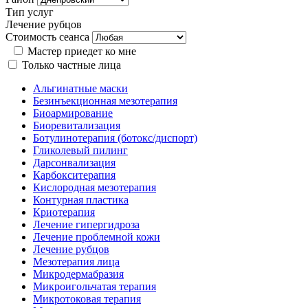
Тип услуг
Лечение рубцов
Стоимость сеанса
Мастер приедет ко мне
Только частные лица
Альгинатные маски
Безинъекционная мезотерапия
Биоармирование
Биоревитализация
Ботулинотерапия (ботокс/диспорт)
Гликолевый пилинг
Дарсонвализация
Карбокситерапия
Кислородная мезотерапия
Контурная пластика
Криотерапия
Лечение гипергидроза
Лечение проблемной кожи
Лечение рубцов
Мезотерапия лица
Микродермабразия
Микроигольчатая терапия
Микротоковая терапия