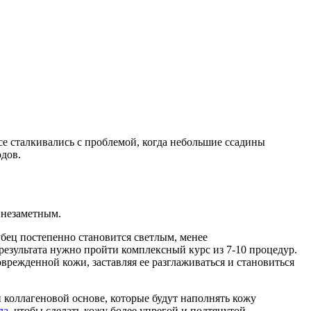
е сталкивались с проблемой, когда небольшие ссадины
дов.
 незаметным.
бец постепенно становится светлым, менее
результата нужно пройти комплексный курс из 7-10 процедур.
режденной кожи, заставляя ее разглаживаться и становиться
 коллагеновой основе, которые будут наполнять кожу
ла
, чтобы сделать кожу более упрегой и подтянутой.