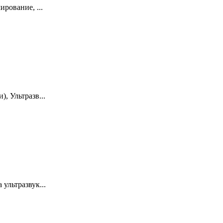
рование, ...
, Ультразв...
ультразвук...