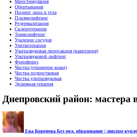
Миостимуляция
Обертывания
Пилинг лица и тела
Плазмолифтинг
Редермализация
Склеротерапия
Термолифтинг
Удаление сосудов
Улиткотерапия
Ультразвуковая липосакция (кавитация)
Ультразвуковой лифтинг
Фонофорез
Чистка (очищение кожи)
Чистка подростковая
Чистка ультразвуковая
Энзимная терапия
Днепровский район: мастера в
Ева Коренева Без мед. образование / диплом купл