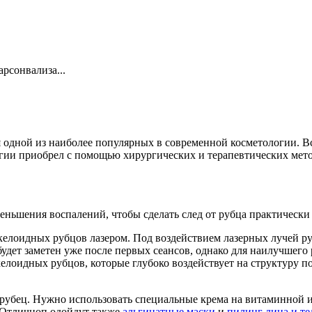
рсонвализа...
 одной из наиболее популярных в современной косметологии. Вс
огии приобрел с помощью хирургических и терапевтических мето
еньшения воспалений, чтобы сделать след от рубца практически
келоидных рубцов лазером. Под воздействием лазерных лучей ру
дет заметен уже после первых сеансов, однако для наилучшего 
оидных рубцов, которые глубоко воздействует на структуру пов
 рубец. Нужно использовать специальные крема на витаминной и
 Отличноп одойдут также
альгинатные маски
и
пилинг лица и те