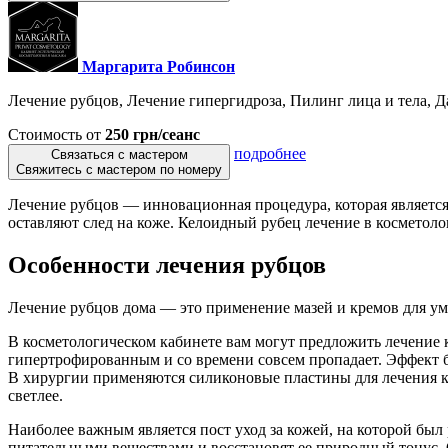
Маргарита Робинсон
Лечение рубцов, Лечение гипергидроза, Пилинг лица и тела, Да
Стоимость от
250 грн/сеанс
подробнее
Связаться с мастером
Свяжитесь с мастером по номеру
Лечение рубцов — инновационная процедура, которая является
оставляют след на коже. Келоидный рубец лечение в косметол
Особенности лечения рубцов
Лечение рубцов дома — это применение мазей и кремов для ум
В косметологическом кабинете вам могут предложить лечение 
гипертрофированным и со времени совсем пропадает. Эффект бу
В хирургии применяются силиконовые пластины для лечения кел
светлее.
Наиболее важным является пост уход за кожей, на которой был
питательными веществами и восстановят ее природный тонус.