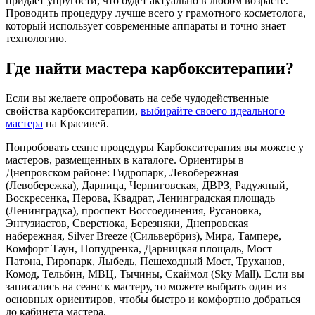
придает упругости, что будет актуально в любом возрасте.
Проводить процедуру лучше всего у грамотного косметолога,
который использует современные аппараты и точно знает
технологию.
Где найти мастера карбокситерапии?
Если вы желаете опробовать на себе чудодейственные
свойства карбокситерапии,
выбирайте своего идеального
мастера
на Красивей.
Попробовать сеанс процедуры Карбокситерапия вы можете у
мастеров, размещенных в каталоге. Ориентиры в
Днепровском районе: Гидропарк, Левобережная
(Левобережка), Дарница, Черниговская, ДВРЗ, Радужный,
Воскресенка, Перова, Квадрат, Ленинградская площадь
(Ленинградка), проспект Воссоединения, Русановка,
Энтузиастов, Сверстюка, Березняки, Днепровская
набережная, Silver Breeze (Сильвербриз), Мира, Тампере,
Комфорт Таун, Попудренка, Дарницкая площадь, Мост
Патона, Гиропарк, Лыбедь, Пешеходный Мост, Труханов,
Комод, Тельбин, МВЦ, Тычины, Скаймол (Sky Mall). Если вы
записались на сеанс к мастеру, то можете выбрать один из
основных ориентиров, чтобы быстро и комфортно добраться
до кабинета мастера.