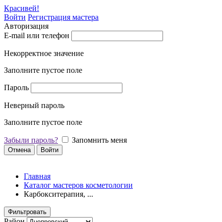
Красивей!
Войти
Регистрация мастера
Авторизация
E-mail или телефон
Некорректное значение
Заполните пустое поле
Пароль
Неверный пароль
Заполните пустое поле
Забыли пароль?
Запомнить меня
Отмена
Войти
Главная
Каталог мастеров косметологии
Карбокситерапия, ...
Фильтровать
Район