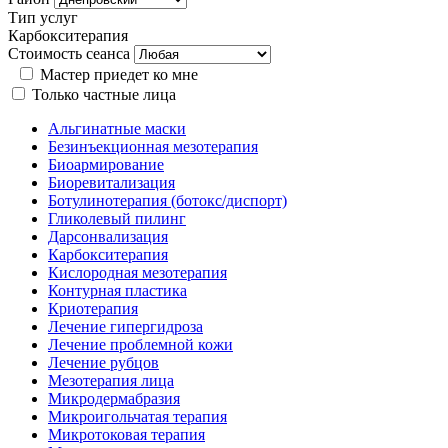
Тип услуг
Карбокситерапия
Стоимость сеанса
Мастер приедет ко мне
Только частные лица
Альгинатные маски
Безинъекционная мезотерапия
Биоармирование
Биоревитализация
Ботулинотерапия (ботокс/диспорт)
Гликолевый пилинг
Дарсонвализация
Карбокситерапия
Кислородная мезотерапия
Контурная пластика
Криотерапия
Лечение гипергидроза
Лечение проблемной кожи
Лечение рубцов
Мезотерапия лица
Микродермабразия
Микроигольчатая терапия
Микротоковая терапия