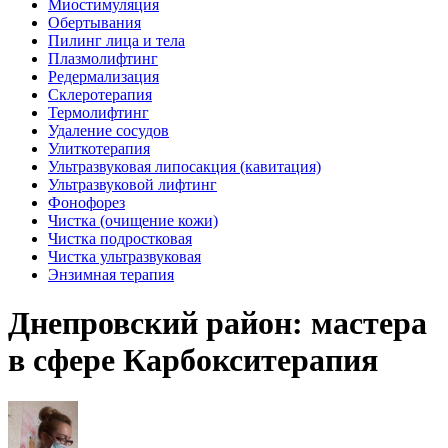
Миостимуляция
Обертывания
Пилинг лица и тела
Плазмолифтинг
Редермализация
Склеротерапия
Термолифтинг
Удаление сосудов
Улиткотерапия
Ультразвуковая липосакция (кавитация)
Ультразвуковой лифтинг
Фонофорез
Чистка (очищение кожи)
Чистка подростковая
Чистка ультразвуковая
Энзимная терапия
Днепровский район: мастера
в сфере Карбокситерапия