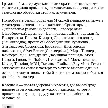
Грамотный мастер мужского педикюра точно знает, какие
средства нужно применять для максимального ухода, а также
технологию обработки стоп инструментами.
Попробовать сеанс процедуры Мужской педикюр вы можете
у мастеров, размещенных в каталоге. Ориентиры в
Днепровском районе: Гидропарк, Левобережная
(Левобережка), Дарница, Черниговская, ДВРЗ, Радужный,
Воскресенка, Перова, Квадрат, Ленинградская площадь
(Ленинградка), проспект Воссоединения, Русановка,
Энтузиастов, Сверстюка, Березняки, Днепровская
набережная, Silver Breeze (Сильвербриз), Мира, Тампере,
Комфорт Таун, Попудренка, Дарницкая площадь, Мост
Патона, Гиропарк, Лыбедь, Пешеходный Мост, Труханов,
Комод, Тельбин, МВЦ, Тычины, Скаймол (Sky Mall). Если вы
записались на сеанс к мастеру, то можете выбрать один из
основных ориентиров, чтобы быстро и комфортно добраться
до кабинета мастера.
Красивей — портал здоровья и красоты, где вы без труда
найдете своего мастера мужского педикюра, который
проведет данную процедуру качественно и абсолютно
безопасно!
вверх