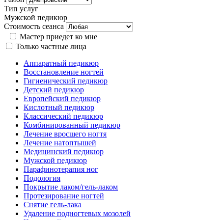
Тип услуг
Мужской педикюр
Стоимость сеанса
Мастер приедет ко мне
Только частные лица
Аппаратный педикюр
Восстановление ногтей
Гигиенический педикюр
Детский педикюр
Европейский педикюр
Кислотный педикюр
Классический педикюр
Комбинированный педикюр
Лечение вросшего ногтя
Лечение натоптышей
Медицинский педикюр
Мужской педикюр
Парафинотерапия ног
Подология
Покрытие лаком/гель-лаком
Протезирование ногтей
Снятие гель-лака
Удаление подногтевых мозолей