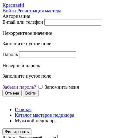
Красивей!
Войти
Регистрация мастера
Авторизация
E-mail или телефон
Некорректное значение
Заполните пустое поле
Пароль
Неверный пароль
Заполните пустое поле
Забыли пароль?
Запомнить меня
Отмена
Войти
Главная
Каталог мастеров педикюра
Мужской педикюр, ...
Фильтровать
Район