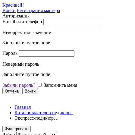
Красивей!
Войти
Регистрация мастера
Авторизация
E-mail или телефон
Некорректное значение
Заполните пустое поле
Пароль
Неверный пароль
Заполните пустое поле
Забыли пароль?
Запомнить меня
Отмена
Войти
Главная
Каталог мастеров педикюра
Экспресс-педикюр, ...
Фильтровать
Район