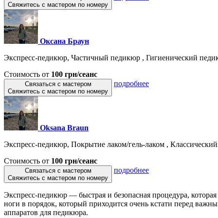
Свяжитесь с мастером по номеру
Оксана Браун
Экспресс-педикюр, Частичный педикюр , Гигиенический педик
Стоимость от
100 грн/сеанс
подробнее
Связаться с мастером
Свяжитесь с мастером по номеру
Oksana Braun
Экспресс-педикюр, Покрытие лаком/гель-лаком , Классический 
Стоимость от
100 грн/сеанс
подробнее
Связаться с мастером
Свяжитесь с мастером по номеру
Экспресс-педикюр — быстрая и безопасная процедура, которая
ноги в порядок, который приходится очень кстати перед важн
аппаратов для педикюра.