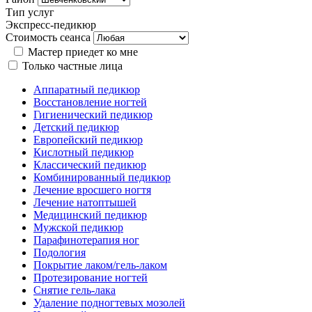
Тип услуг
Экспресс-педикюр
Стоимость сеанса
Мастер приедет ко мне
Только частные лица
Аппаратный педикюр
Восстановление ногтей
Гигиенический педикюр
Детский педикюр
Европейский педикюр
Кислотный педикюр
Классический педикюр
Комбинированный педикюр
Лечение вросшего ногтя
Лечение натоптышей
Медицинский педикюр
Мужской педикюр
Парафинотерапия ног
Подология
Покрытие лаком/гель-лаком
Протезирование ногтей
Снятие гель-лака
Удаление подногтевых мозолей