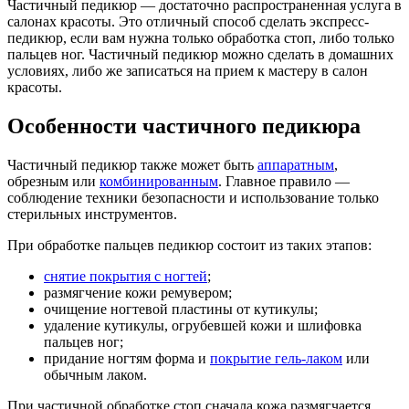
Частичный педикюр — достаточно распространенная услуга в
салонах красоты. Это отличный способ сделать экспресс-
педикюр, если вам нужна только обработка стоп, либо только
пальцев ног. Частичный педикюр можно сделать в домашних
условиях, либо же записаться на прием к мастеру в салон
красоты.
Особенности частичного педикюра
Частичный педикюр также может быть
аппаратным
,
обрезным или
комбинированным
. Главное правило —
соблюдение техники безопасности и использование только
стерильных инструментов.
При обработке пальцев педикюр состоит из таких этапов:
снятие покрытия с ногтей
;
размягчение кожи ремувером;
очищение ногтевой пластины от кутикулы;
удаление кутикулы, огрубевшей кожи и шлифовка
пальцев ног;
придание ногтям форма и
покрытие гель-лаком
или
обычным лаком.
При частичной обработке стоп сначала кожа размягчается,