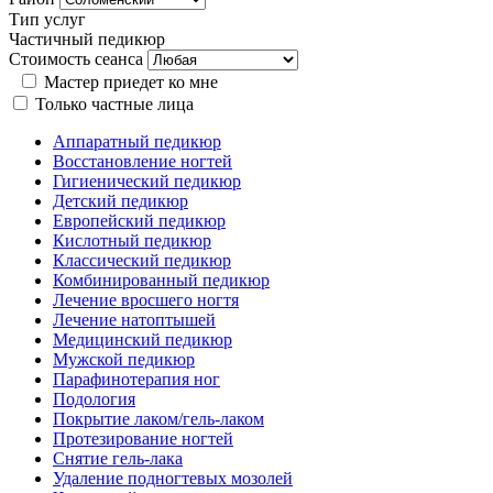
Тип услуг
Частичный педикюр
Стоимость сеанса
Мастер приедет ко мне
Только частные лица
Аппаратный педикюр
Восстановление ногтей
Гигиенический педикюр
Детский педикюр
Европейский педикюр
Кислотный педикюр
Классический педикюр
Комбинированный педикюр
Лечение вросшего ногтя
Лечение натоптышей
Медицинский педикюр
Мужской педикюр
Парафинотерапия ног
Подология
Покрытие лаком/гель-лаком
Протезирование ногтей
Снятие гель-лака
Удаление подногтевых мозолей