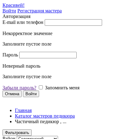
Красивей!
Войти
Регистрация мастера
Авторизация
E-mail или телефон
Некорректное значение
Заполните пустое поле
Пароль
Неверный пароль
Заполните пустое поле
Забыли пароль?
Запомнить меня
Отмена
Войти
Главная
Каталог мастеров педикюра
Частичный педикюр , ...
Фильтровать
Район