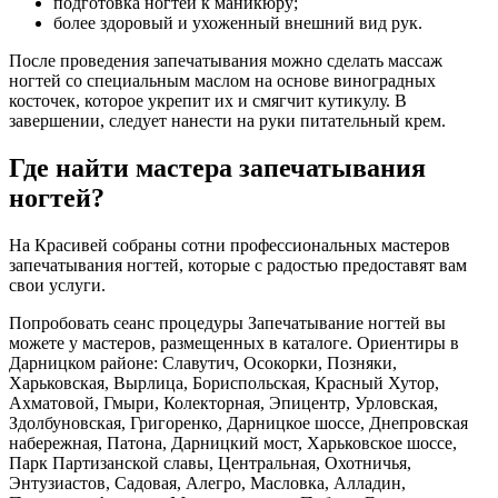
подготовка ногтей к маникюру;
более здоровый и ухоженный внешний вид рук.
После проведения запечатывания можно сделать массаж
ногтей со специальным маслом на основе виноградных
косточек, которое укрепит их и смягчит кутикулу. В
завершении, следует нанести на руки питательный крем.
Где найти мастера запечатывания
ногтей?
На Красивей собраны сотни профессиональных мастеров
запечатывания ногтей, которые с радостью предоставят вам
свои услуги.
Попробовать сеанс процедуры Запечатывание ногтей вы
можете у мастеров, размещенных в каталоге. Ориентиры в
Дарницком районе: Славутич, Осокорки, Позняки,
Харьковская, Вырлица, Бориспольская, Красный Хутор,
Ахматовой, Гмыри, Колекторная, Эпицентр, Урловская,
Здолбуновская, Григоренко, Дарницкое шоссе, Днепровская
набережная, Патона, Дарницкий мост, Харьковское шоссе,
Парк Партизанской славы, Центральная, Охотничья,
Энтузиастов, Садовая, Алегро, Масловка, Алладин,