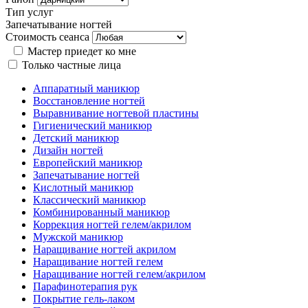
Тип услуг
Запечатывание ногтей
Стоимость сеанса
Мастер приедет ко мне
Только частные лица
Аппаратный маникюр
Восстановление ногтей
Выравнивание ногтевой пластины
Гигиенический маникюр
Детский маникюр
Дизайн ногтей
Европейский маникюр
Запечатывание ногтей
Кислотный маникюр
Классический маникюр
Комбинированный маникюр
Коррекция ногтей гелем/акрилом
Мужской маникюр
Наращивание ногтей акрилом
Наращивание ногтей гелем
Наращивание ногтей гелем/акрилом
Парафинотерапия рук
Покрытие гель-лаком