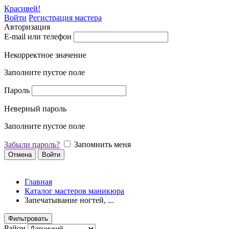
Красивей!
Войти
Регистрация мастера
Авторизация
E-mail или телефон
Некорректное значение
Заполните пустое поле
Пароль
Неверный пароль
Заполните пустое поле
Забыли пароль?
Запомнить меня
Отмена
Войти
Главная
Каталог мастеров маникюра
Запечатывание ногтей, ...
Фильтровать
Район