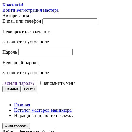
Красивей!
Войти
Регистрация мастера
Авторизация
E-mail или телефон
Некорректное значение
Заполните пустое поле
Пароль
Неверный пароль
Заполните пустое поле
Забыли пароль?
Запомнить меня
Отмена
Войти
Главная
Каталог мастеров маникюра
Наращивание ногтей гелем, ...
Фильтровать
Район