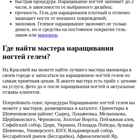
быстрая процедура. Наращивание ногтей занимает до 2
часов, в зависимости от выбранного дизайна;
прочность. Гель для наращивания плотный и отлично
защищает ногти от внешних повреждений;
экономия. Гелевое наращивание экономит не только
деньги, но и средства на постоянное покрытие гель-
лаком или
маникюр
.
Где найти мастера наращивания
ногтей гелем?
На Красивей вы можете найти лучшего мастера маникюра в
своем городе и записаться на наращивание ногтей гелем по
самым приятным ценам. В анкете мастера есть прайс с ценами
на услуги, фото до и после наращивания ногтей и актуальные
отзывы клиентов.
Попробовать сеанс процедуры Наращивание ногтей гелем вы
можете у мастеров, размещенных в каталоге. Ориентиры в
Шевченковском районе: Сырец, Лукьяновка, Мельникова,
Щербаковского, Черновола, Золотые Ворота, Пейзажная алея,
Софийский собор, Цирк, Украина, Площадь Победы, бульвар
Шевченко, Университет, КНУ, Владимирскай собор,
Бессарабский рынок (Бессарабка), Афанасиевский Яр,