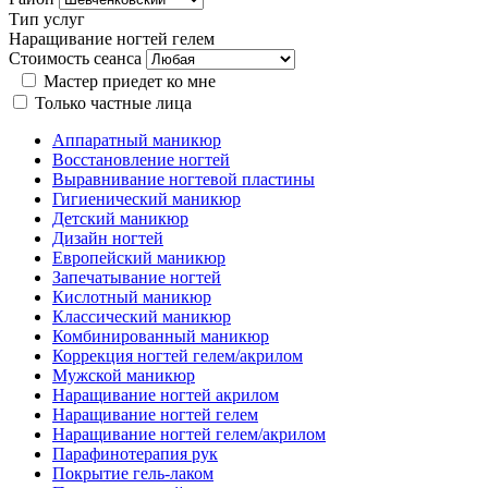
Тип услуг
Наращивание ногтей гелем
Стоимость сеанса
Мастер приедет ко мне
Только частные лица
Аппаратный маникюр
Восстановление ногтей
Выравнивание ногтевой пластины
Гигиенический маникюр
Детский маникюр
Дизайн ногтей
Европейский маникюр
Запечатывание ногтей
Кислотный маникюр
Классический маникюр
Комбинированный маникюр
Коррекция ногтей гелем/акрилом
Мужской маникюр
Наращивание ногтей акрилом
Наращивание ногтей гелем
Наращивание ногтей гелем/акрилом
Парафинотерапия рук
Покрытие гель-лаком