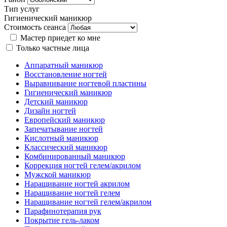
Тип услуг
Гигиенический маникюр
Стоимость сеанса
Мастер приедет ко мне
Только частные лица
Аппаратный маникюр
Восстановление ногтей
Выравнивание ногтевой пластины
Гигиенический маникюр
Детский маникюр
Дизайн ногтей
Европейский маникюр
Запечатывание ногтей
Кислотный маникюр
Классический маникюр
Комбинированный маникюр
Коррекция ногтей гелем/акрилом
Мужской маникюр
Наращивание ногтей акрилом
Наращивание ногтей гелем
Наращивание ногтей гелем/акрилом
Парафинотерапия рук
Покрытие гель-лаком