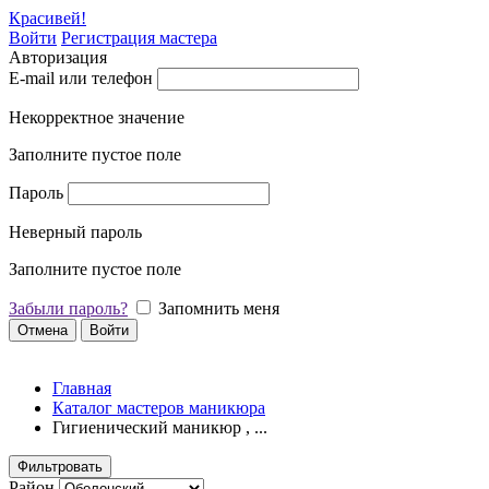
Красивей!
Войти
Регистрация мастера
Авторизация
E-mail или телефон
Некорректное значение
Заполните пустое поле
Пароль
Неверный пароль
Заполните пустое поле
Забыли пароль?
Запомнить меня
Отмена
Войти
Главная
Каталог мастеров маникюра
Гигиенический маникюр , ...
Фильтровать
Район