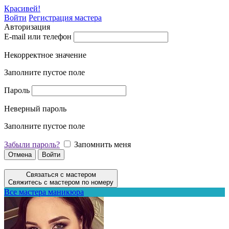
Красивей!
Войти
Регистрация мастера
Авторизация
E-mail или телефон
Некорректное значение
Заполните пустое поле
Пароль
Неверный пароль
Заполните пустое поле
Забыли пароль?
Запомнить меня
Отмена
Войти
Связаться с мастером
Свяжитесь с мастером по номеру
Все мастера маникюра