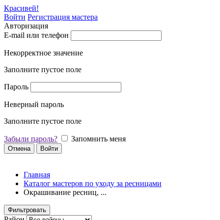
Красивей!
Войти
Регистрация мастера
Авторизация
E-mail или телефон
Некорректное значение
Заполните пустое поле
Пароль
Неверный пароль
Заполните пустое поле
Забыли пароль?
Запомнить меня
Отмена
Войти
Главная
Каталог мастеров по уходу за ресницами
Окрашивание ресниц, ...
Фильтровать
Район