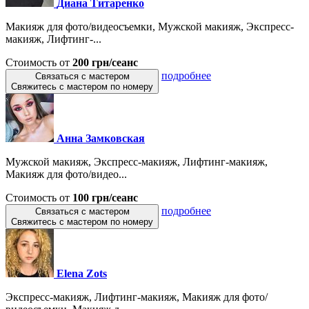
Диана Титаренко
Макияж для фото/видеосъемки, Мужской макияж, Экспресс-
макияж, Лифтинг-...
Стоимость от
200 грн/сеанс
подробнее
Связаться с мастером
Свяжитесь с мастером по номеру
Анна Замковская
Мужской макияж, Экспресс-макияж, Лифтинг-макияж,
Макияж для фото/видео...
Стоимость от
100 грн/сеанс
подробнее
Связаться с мастером
Свяжитесь с мастером по номеру
Elena Zots
Экспресс-макияж, Лифтинг-макияж, Макияж для фото/