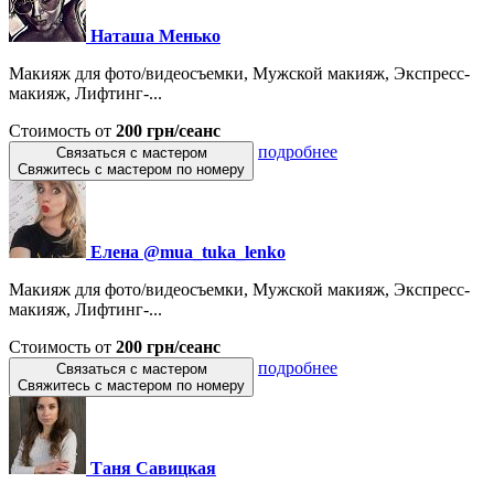
Наташа Менько
Макияж для фото/видеосъемки, Мужской макияж, Экспресс-
макияж, Лифтинг-...
Стоимость от
200 грн/сеанс
подробнее
Связаться с мастером
Свяжитесь с мастером по номеру
Елена @mua_tuka_lenko
Макияж для фото/видеосъемки, Мужской макияж, Экспресс-
макияж, Лифтинг-...
Стоимость от
200 грн/сеанс
подробнее
Связаться с мастером
Свяжитесь с мастером по номеру
Таня Савицкая