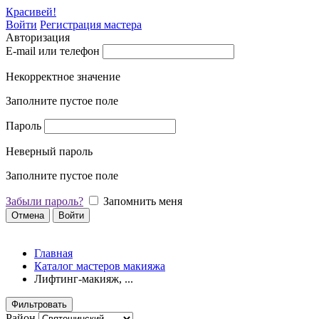
Красивей!
Войти
Регистрация мастера
Авторизация
E-mail или телефон
Некорректное значение
Заполните пустое поле
Пароль
Неверный пароль
Заполните пустое поле
Забыли пароль?
Запомнить меня
Отмена
Войти
Главная
Каталог мастеров макияжа
Лифтинг-макияж, ...
Фильтровать
Район