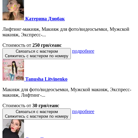
Катерина Дзюбак
Лифтинг-макияж, Макияж для фото/видеосъемки, Мужской
макияж, Экспресс-...
Стоимость от
250 грн/сеанс
подробнее
Связаться с мастером
Свяжитесь с мастером по номеру
Tanusha Litvinenko
Макияж для фото/видеосъемки, Мужской макияж, Экспресс-
макияж, Лифтинг-...
Стоимость от
30 грн/сеанс
подробнее
Связаться с мастером
Свяжитесь с мастером по номеру