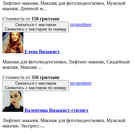
Лифтинг-макияж, Макияж для фото/видеосъемки, Мужской
макияж, Дневной м...
Стоимость от
150 грн/сеанс
подробнее
Связаться с мастером
Свяжитесь с мастером по номеру
Елена Визажист
Макияж для фото/видеосъемки, Лифтинг-макияж, Свадебный
макияж, Макияж ...
Стоимость от
350 грн/сеанс
подробнее
Связаться с мастером
Свяжитесь с мастером по номеру
Валентина Визажист-стилист
Лифтинг-макияж, Макияж для фото/видеосъемки, Мужской
макияж, Экспресс-...